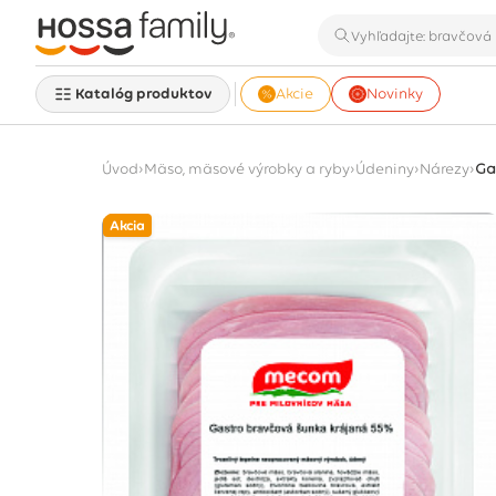
Katalóg produktov
Akcie
Novinky
›
›
›
›
Úvod
Mäso, mäsové výrobky a ryby
Údeniny
Nárezy
Ga
Akcia