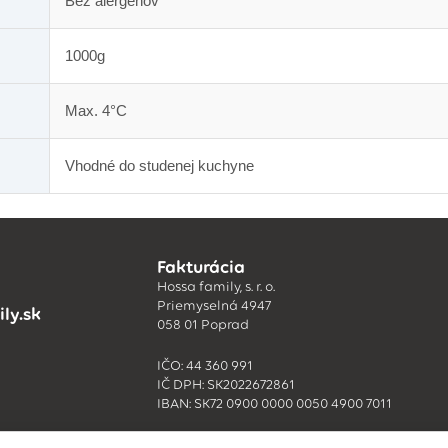
Bez alergénov
1000g
Max. 4°C
Vhodné do studenej kuchyne
Fakturácia
Hossa family, s. r. o.
Priemyselná 4947
ly.sk
058 01 Poprad
IČO: 44 360 991
IČ DPH: SK2022672861
IBAN: SK72 0900 0000 0050 4900 7011