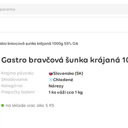
stro bravčová šunka krájaná 1000g 55% OA
Gastro bravčová šunka krájaná 
Krajina pôvodu:
Slovensko (SK)
Skladovanie:
Chladené
Kategória:
Nárezy
Prepočty balení:
1 ks
váži cca
1 kg
na sklade viac ako 5 KS