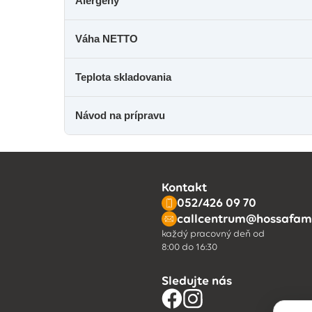
Alergény
Váha NETTO
Teplota skladovania
Návod na prípravu
Kontakt
052/426 09 70
callcentrum@hossafami
každý pracovný deň od
8:00 do 16:30
Sledujte nás