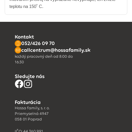
teplotu na 150˚ C.
Kontakt
052/426 09 70
callcentrum@hossafamily.sk
každý pracovný deň od 8:00 do
16:30
Sledujte nás
Fakturácia
Hossa family, s. r. o.
Priemyselná 4947
058 01 Poprad
IČO: 44 360 991