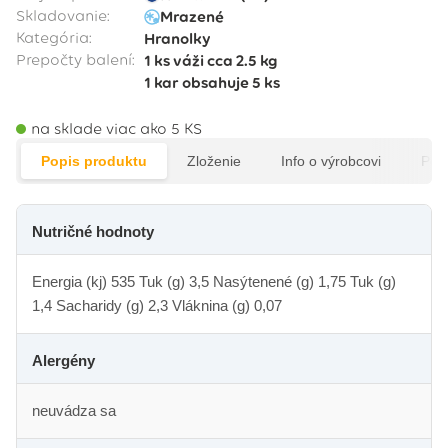
Skladovanie:
Mrazené
Kategória:
Hranolky
Prepočty balení:
1 ks
váži cca
2.5 kg
1 kar
obsahuje
5 ks
na sklade viac ako 5 KS
Popis produktu
Zloženie
Info o výrobcovi
Pod
Nutričné hodnoty
Energia (kj) 535 Tuk (g) 3,5 Nasýtenené (g) 1,75 Tuk (g)
1,4 Sacharidy (g) 2,3 Vláknina (g) 0,07
Alergény
neuvádza sa