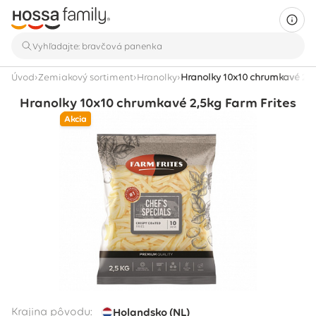
›
›
›
Úvod
Zemiakový sortiment
Hranolky
Hranolky 10x10 chrumkavé 2,5
Hranolky 10x10 chrumkavé 2,5kg Farm Frites
Akcia
Krajina pôvodu:
Holandsko (NL)