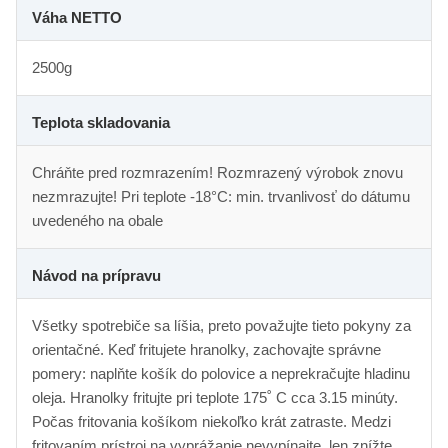
Váha NETTO
2500g
Teplota skladovania
Chráňte pred rozmrazením! Rozmrazený výrobok znovu
nezmrazujte! Pri teplote -18°C: min. trvanlivosť do dátumu
uvedeného na obale
Návod na prípravu
Všetky spotrebiče sa líšia, preto považujte tieto pokyny za
orientačné. Keď fritujete hranolky, zachovajte správne
pomery: naplňte košík do polovice a neprekračujte hladinu
oleja. Hranolky fritujte pri teplote 175˚ C cca 3.15 minúty.
Počas fritovania košíkom niekoľko krát zatraste. Medzi
fritovaním prístroj na vyprážanie nevypínajte, len znížte