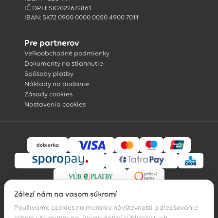
IČ DPH: SK2022672861
IBAN: SK72 0900 0000 0050 4900 7011
Pre partnerov
Veľkoobchodné podmienky
Dokumenty na stiahnutie
Spôsoby platby
Náklady na dodanie
Zásady cookies
Nastavenia cookies
Záleží nám na vašom súkromí
Používame cookies na meranie návštevnosti a zlepšovanie
eshopu. Kliknutím na „Prijať všetko" súhlasíte s ich