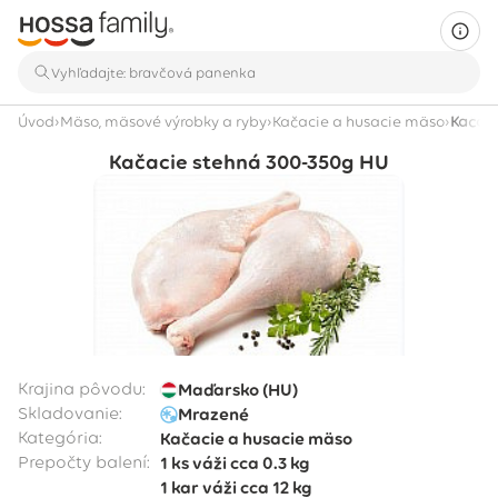
›
›
›
Úvod
Mäso, mäsové výrobky a ryby
Kačacie a husacie mäso
Kačaci
Kačacie stehná 300-350g HU
Krajina pôvodu:
Maďarsko (HU)
Skladovanie:
Mrazené
Kategória:
Kačacie a husacie mäso
Prepočty balení:
1 ks
váži cca
0.3 kg
1 kar
váži cca
12 kg