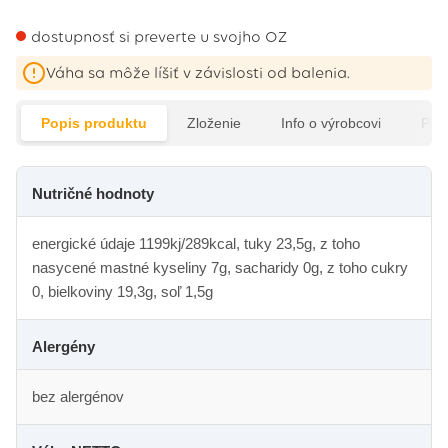
dostupnosť si preverte u svojho OZ
Váha sa môže líšiť v závislosti od balenia.
Popis produktu
Zloženie
Info o výrobcovi
Pod
Nutričné hodnoty
energické údaje 1199kj/289kcal, tuky 23,5g, z toho
nasycené mastné kyseliny 7g, sacharidy 0g, z toho cukry
0, bielkoviny 19,3g, soľ 1,5g
Alergény
bez alergénov