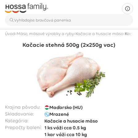
›
›
›
Úvod
Mäso, mäsové výrobky a ryby
Kačacie a husacie mäso
Kačaci
Kačacie stehná 500g (2x250g vac)
Krajina pôvodu:
Maďarsko (HU)
Skladovanie:
Mrazené
Kategória:
Kačacie a husacie mäso
Prepočty balení:
1 ks
váži cca
0.5 kg
1 kar
váži cca
10 kg