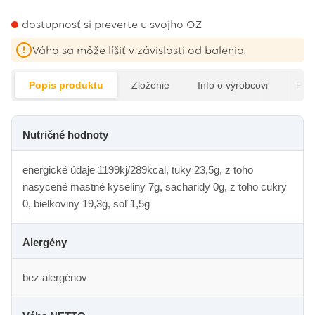
dostupnosť si preverte u svojho OZ
Váha sa môže líšiť v závislosti od balenia.
Popis produktu
Zloženie
Info o výrobcovi
Pod
Nutričné hodnoty
energické údaje 1199kj/289kcal, tuky 23,5g, z toho
nasycené mastné kyseliny 7g, sacharidy 0g, z toho cukry
0, bielkoviny 19,3g, soľ 1,5g
Alergény
bez alergénov