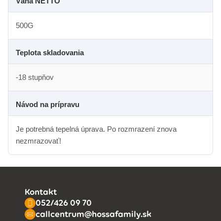
Váha NETTO
500G
Teplota skladovania
-18 stupňov
Návod na prípravu
Je potrebná tepelná úprava. Po rozmrazení znova
nezmrazovať!
Kontakt
052/426 09 70
callcentrum@hossafamily.sk