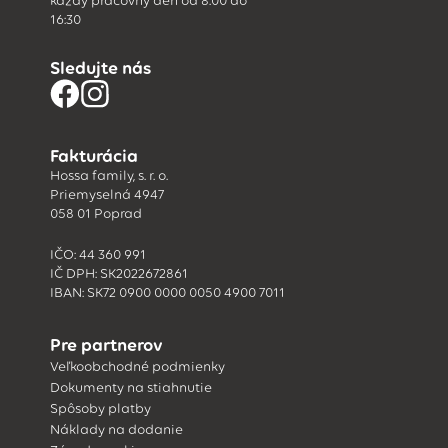
každý pracovný deň od 8:00 do
16:30
Sledujte nás
Fakturácia
Hossa family, s. r. o.
Priemyselná 4947
058 01 Poprad
IČO: 44 360 991
IČ DPH: SK2022672861
IBAN: SK72 0900 0000 0050 4900 7011
Pre partnerov
Veľkoobchodné podmienky
Dokumenty na stiahnutie
Spôsoby platby
Náklady na dodanie