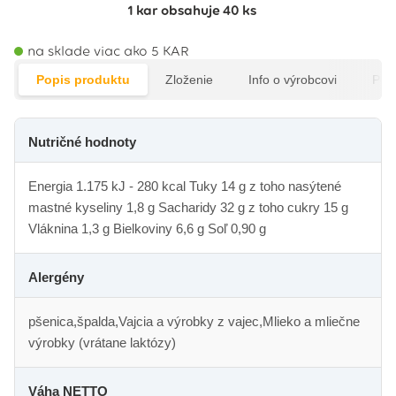
1 kar
obsahuje
40 ks
na sklade viac ako 5 KAR
Popis produktu
Zloženie
Info o výrobcovi
Pod
Nutričné hodnoty
Energia 1.175 kJ ‐ 280 kcal Tuky 14 g z toho nasýtené
mastné kyseliny 1,8 g Sacharidy 32 g z toho cukry 15 g
Vláknina 1,3 g Bielkoviny 6,6 g Soľ 0,90 g
Alergény
pšenica,špalda,Vajcia a výrobky z vajec,Mlieko a mliečne
výrobky (vrátane laktózy)
Váha NETTO