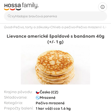
›
›
›
›
Úvod
Pečivo, torty a zákusky
Chlieb a pečivo
Pečivo mrazené
Liev
Lievance americké špaldové s banánom 40g
(+/‐ 1 g)
Krajina pôvodu:
Česko (CZ)
Skladovanie:
Mrazené
Kategória:
Pečivo mrazené
Prepočty balení:
1 kar
váži cca
1.6 kg