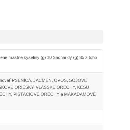
tené mastné kyseliny (g) 10 Sacharidy (g) 35 z toho
e obsahovať PŠENICA, JAČMEŇ, OVOS, SÓJOVÉ
ESKOVÉ ORIEŠKY, VLAŠSKÉ ORECHY, KEŠU
RECHY, PISTÁCIOVÉ ORECHY a MAKADAMOVÉ