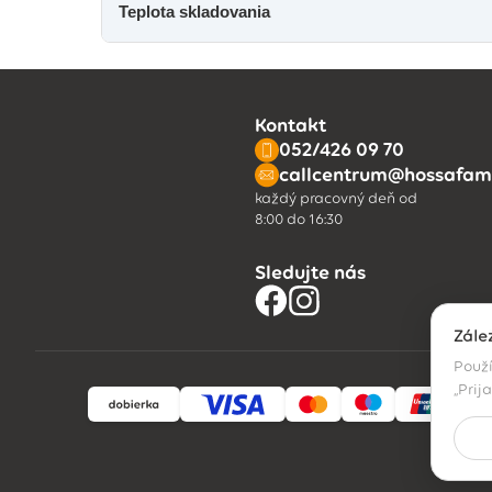
Teplota skladovania
Kontakt
052/426 09 70
callcentrum@hossafami
každý pracovný deň od
8:00 do 16:30
Sledujte nás
Zále
Použí
„Prij