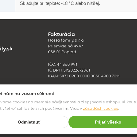
Skladujte pri teplote: -18 °C alebo nižšej.
Fakturácia
Hossa family, s. r. o.
Priemyselná 4947
ly.sk
058 01 Poprad
IČO: 44 360 991
IČ DPH: SK2022672861
IBAN: SK72 0900 0000 0050 4900 7011
ží nám na vašom súkromí
vame cookies na meranie návštevnosti a zlepšovanie eshopu. Kliknut
ať všetko" súhlasíte s ich používaním. Viac v
zásadách cookies
.
Odmietnuť
Prijať všetko
© 2026 Hossa family, s. r. o.