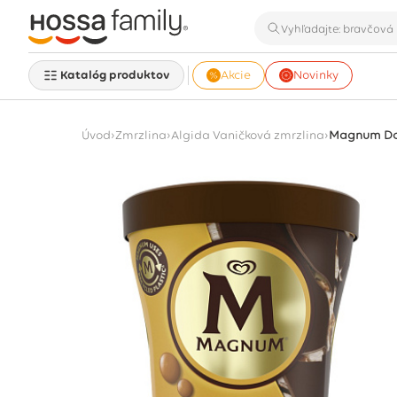
Katalóg produktov
Akcie
Novinky
›
›
›
Úvod
Zmrzlina
Algida Vaničková zmrzlina
Magnum Dou