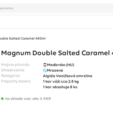
ble Salted Caramel 440ml
Magnum Double Salted Caramel 
Krajina pôvodu:
Maďarsko (HU)
Skladovanie:
Mrazené
Kategória:
Algida Vaničková zmrzlina
Prepočty balení:
1 kar
váži cca
2.8 kg
1 kar
obsahuje
8 ks
na sklade viac ako 5 KAR