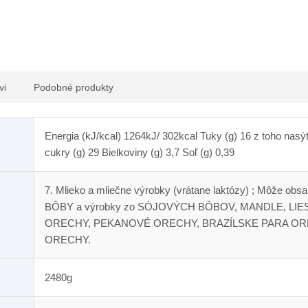
vi
Podobné produkty
Energia (kJ/kcal) 1264kJ/ 302kcal Tuky (g) 16 z toho nasý
cukry (g) 29 Bielkoviny (g) 3,7 Soľ (g) 0,39
7. Mlieko a mliečne výrobky (vrátane laktózy) ; Môž
BÔBY a výrobky zo SÓJOVÝCH BÔBOV, MANDLE, LI
ORECHY, PEKANOVÉ ORECHY, BRAZÍLSKE PARA O
ORECHY.
2480g