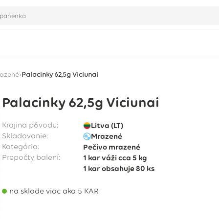
›
razené
Palacinky 62,5g Viciunai
Palacinky 62,5g Viciunai
Krajina pôvodu:
Litva (LT)
Skladovanie:
Mrazené
Kategória:
Pečivo mrazené
Prepočty balení:
1 kar
váži cca
5 kg
1 kar
obsahuje
80 ks
na sklade viac ako 5 KAR