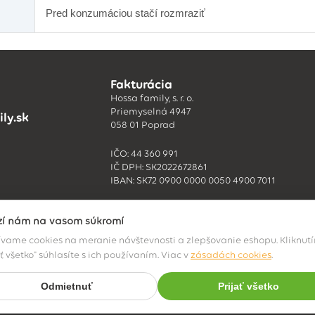
Pred konzumáciou stačí rozmraziť
Fakturácia
Hossa family, s. r. o.
Priemyselná 4947
ly.sk
058 01 Poprad
IČO: 44 360 991
IČ DPH: SK2022672861
IBAN: SK72 0900 0000 0050 4900 7011
ží nám na vašom súkromí
vame cookies na meranie návštevnosti a zlepšovanie eshopu. Kliknut
ať všetko" súhlasíte s ich používaním. Viac v
zásadách cookies
.
Odmietnuť
Prijať všetko
© 2026 Hossa family, s. r. o.