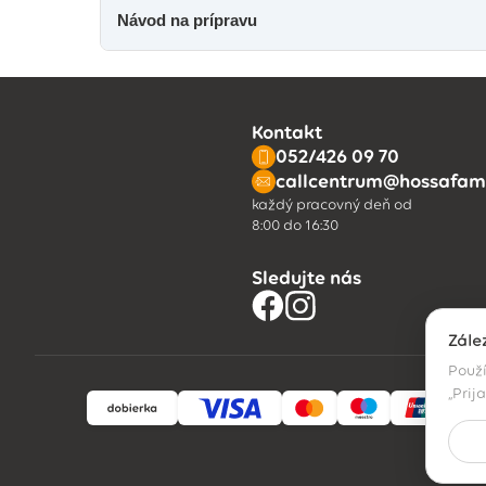
Návod na prípravu
Kontakt
052/426 09 70
callcentrum@hossafami
každý pracovný deň od
8:00 do 16:30
Sledujte nás
Zále
Použí
„Prij