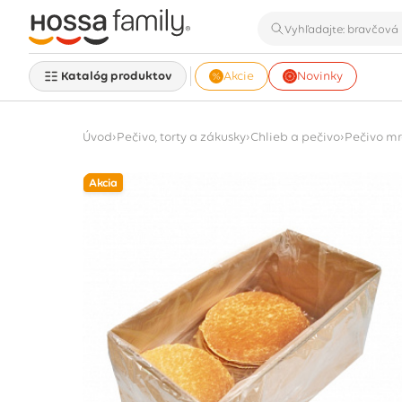
Katalóg produktov
Akcie
Novinky
›
›
›
Úvod
Pečivo, torty a zákusky
Chlieb a pečivo
Pečivo m
Akcia