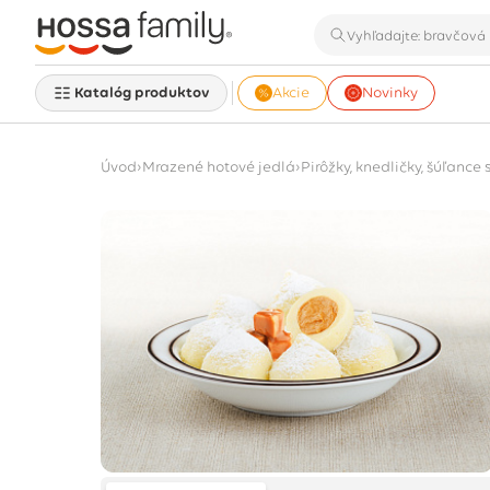
Katalóg produktov
Akcie
Novinky
›
›
Úvod
Mrazené hotové jedlá
Pirôžky, knedličky, šúľance 