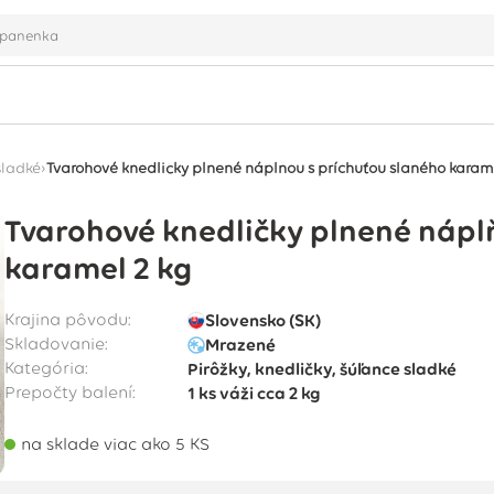
›
sladké
Tvarohové knedličky plnené náplňou s príchuťou slaného karam
Tvarohové knedličky plnené nápl
karamel 2 kg
Krajina pôvodu:
Slovensko (SK)
Skladovanie:
Mrazené
Kategória:
Pirôžky, knedličky, šúľance sladké
Prepočty balení:
1 ks
váži cca
2 kg
na sklade viac ako 5 KS