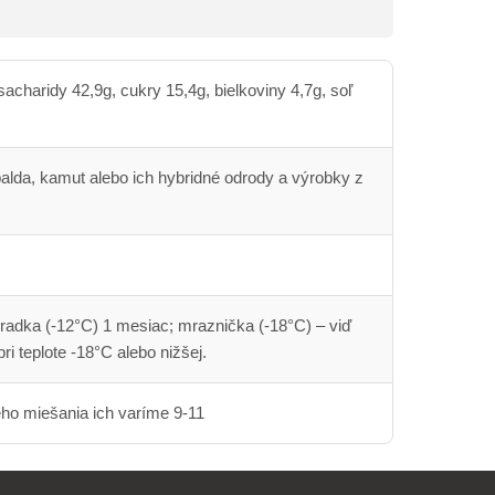
acharidy 42,9g, cukry 15,4g, bielkoviny 4,7g, soľ
palda, kamut alebo ich hybridné odrody a výrobky z
ehradka (-12°C) 1 mesiac; mraznička (-18°C) – viď
ri teplote -18°C alebo nižšej.
ho miešania ich varíme 9-11