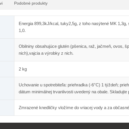
vi
Podobné produkty
Energia 899,3kJ/kcal, tuky2,5g, z toho nasýtené MK 1,3g, s
1,0.
Obilniny obsahujúce glutén (pšenica, raž, jačmeň, ovos, š
nich),vajcia a výrobky z nich.
2 kg
Uchovanie u spotrebiteľa: priehradka (-6°C) 1 týždeň; pri
dátum minimálnej trvanlivosti uvedený na obale. Skladujte p
Zmrazené knedličky vložíme do vriacej vody a za občasné