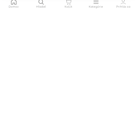
Domov
Hľadať
Košík
Kategórie
Prihlás sa
Kontakt
052/426 09 70
callcentrum@hossafamily.sk
každý pracovný deň od 8:00 do
16:30
Sledujte nás
Fakturácia
Hossa family, s. r. o.
Priemyselná 4947
058 01 Poprad
IČO: 44 360 991
IČ DPH: SK2022672861
IBAN: SK72 0900 0000 0050 4900 7011
Pre partnerov