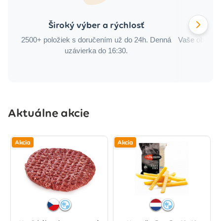
Široký výber a rýchlosť
Sme t
2500+ položiek s doručením už do 24h. Denná
Vaše objedná
uzávierka do 16:30.
Aktuálne akcie
Akcia
Akcia