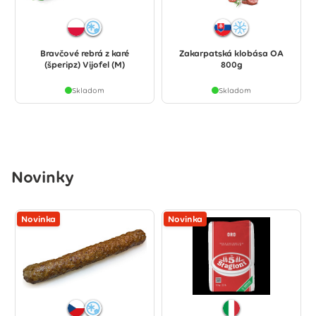
Bravčové rebrá z karé
Zakarpatská klobása OA
(šperipz) Vijofel (M)
800g
Skladom
Skladom
Novinky
Novinka
Novinka