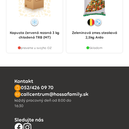
Kapusta červená rezaná 3 kg
Zeleninová zmes steaková
chladená TRB (MT)
2,5kg Ardo
preverte u svojho OZ
Skladom
Kontakt
052/426 09 70
callcentrum@hossafamily.sk
každý pracovný deň od 8:00 do
16:30
Sledujte nás