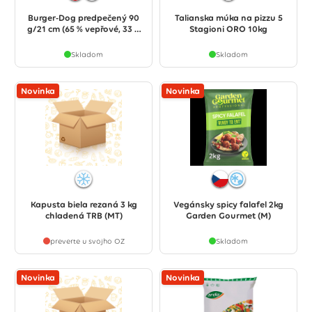
Burger-Dog predpečený 90
Talianska múka na pizzu 5
g/21 cm (65 % vepřové, 33 %
Stagioni ORO 10kg
hovězí)
Skladom
Skladom
Novinka
Novinka
Kapusta biela rezaná 3 kg
Vegánsky spicy falafel 2kg
chladená TRB (MT)
Garden Gourmet (M)
preverte u svojho OZ
Skladom
Novinka
Novinka