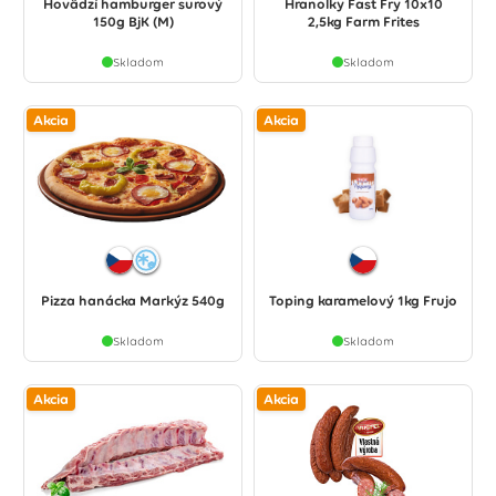
Hovädzí hamburger surový
Hranolky Fast Fry 10x10
150g BjK (M)
2,5kg Farm Frites
Skladom
Skladom
Akcia
Akcia
Pizza hanácka Markýz 540g
Toping karamelový 1kg Frujo
Skladom
Skladom
Akcia
Akcia