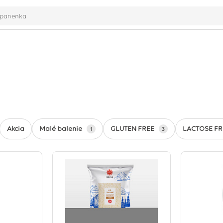
Malé balenie
GLUTEN FREE
LACTOSE F
Akcia
1
3