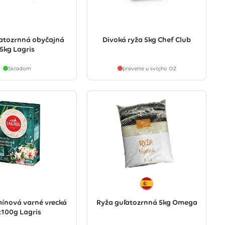
ľatozrnná obyčajná
Divoká ryža 5kg Chef Club
5kg Lagris
Skladom
preverte u svojho OZ
mínová varné vrecká
Ryža guľatozrnná 5kg Omega
x100g Lagris