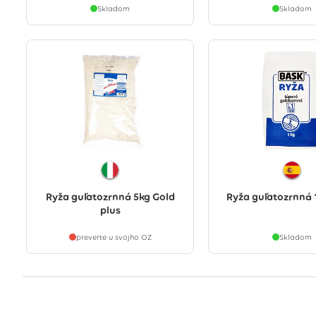
Skladom
Skladom
Ryža guľatozrnná 5kg Gold
Ryža guľatozrnná 
plus
preverte u svojho OZ
Skladom