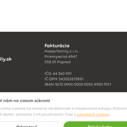
Fakturácia
Hossa family, s. r. o.
Priemyselná 4947
ly.sk
058 01 Poprad
IČO: 44 360 991
IČ DPH: SK2022672861
IBAN: SK72 0900 0000 0050 4900 7011
ží nám na vašom súkromí
vame cookies na meranie návštevnosti a zlepšovanie eshopu. Kliknut
ať všetko" súhlasíte s ich používaním. Viac v
zásadách cookies
.