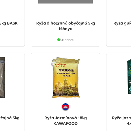
5kg BASK
Ryža dlhozrnná obyčajná 5kg
Ryža gu
Mánya
Skladom
čajná 5kg
Ryža Jazmínová 18kg
Ryža jaz
KAWAFOOD
4