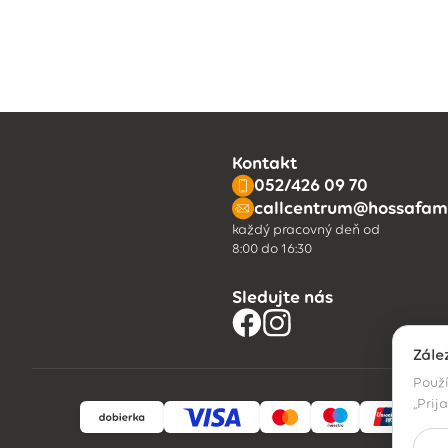
Kontakt
052/426 09 70
callcentrum@hossafami
každý pracovný deň od
8:00 do 16:30
Sledujte nás
Zále
Použí
„Prij