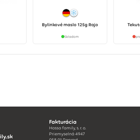
g
Bylinkové maslo 125g Rajo
Tekut
Skladom
pr
Fakturácia
Hossa family, s. r. o.
Priemyselná 4947
ly.sk
058 01 Poprad