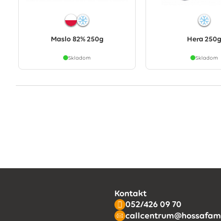
Maslo 82% 250g
Hera 250
Skladom
Skladom
Kontakt
052/426 09 70
callcentrum@hossafami