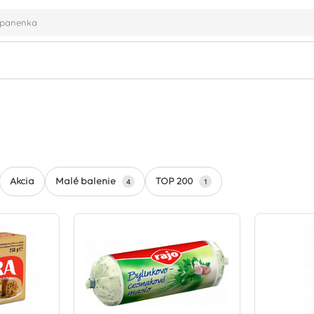
Malé balenie
TOP 200
Akcia
4
1