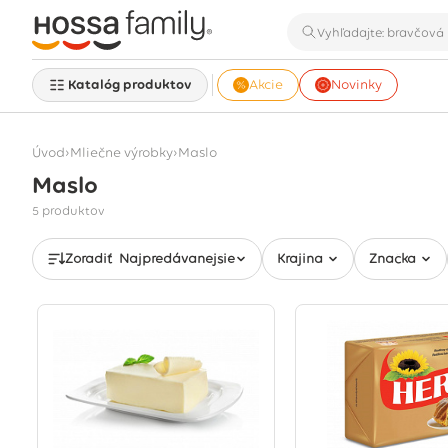
Katalóg produktov
Akcie
Novinky
›
›
Úvod
Mliečne výrobky
Maslo
Maslo
Zobrazuje sa 5 produktov
5 produktov
Zoradiť
Najpredávanejšie
Krajina
Značka