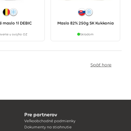
é maslo 1l DEBIC
Maslo 82% 250g SK Kukkonia
everte u svojho OZ
Skladom
Späť hore
Pre partnerov
Veľkoobchodné podmienky
Dokumenty na stiahnutie