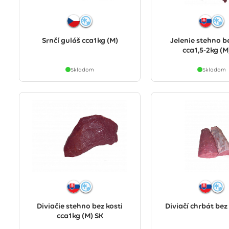
Srnčí guláš cca1kg (M)
Jelenie stehno be
cca1,5-2kg (M
Skladom
Skladom
Diviačie stehno bez kosti
Diviačí chrbát bez 
cca1kg (M) SK