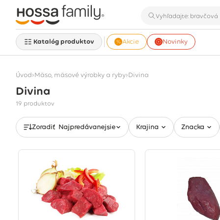
Katalóg produktov
Akcie
Novinky
›
›
Úvod
Mäso, mäsové výrobky a ryby
Divina
Divina
Zobrazuje sa 19 produktov
19 produktov
Zoradiť
Najpredávanejšie
Krajina
Značka