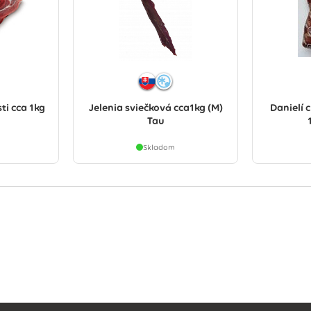
ti cca 1kg
Jelenia sviečková cca1kg (M)
Danielí 
Tau
Skladom