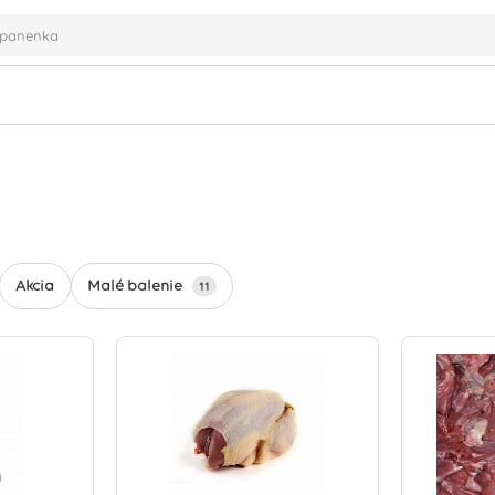
Malé balenie
Akcia
11