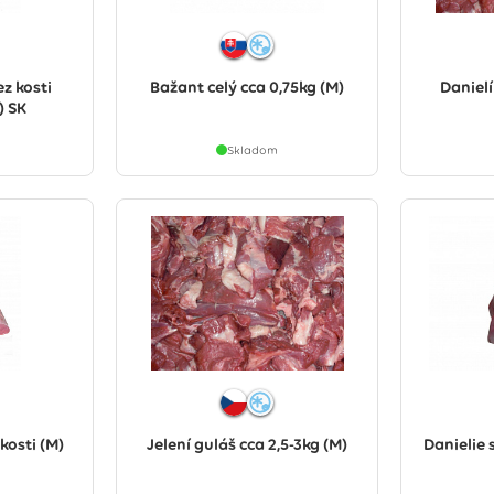
z kosti
Bažant celý cca 0,75kg (M)
Danielí
) SK
Skladom
kosti (M)
Jelení guláš cca 2,5-3kg (M)
Danielie 