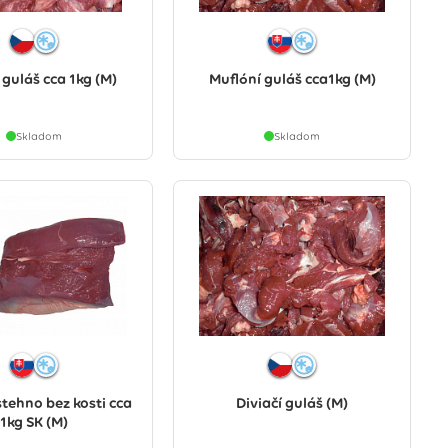
 guláš cca 1kg (M)
Muflóní guláš cca1kg (M)
Skladom
Skladom
stehno bez kosti cca
Diviačí guláš (M)
1kg SK (M)