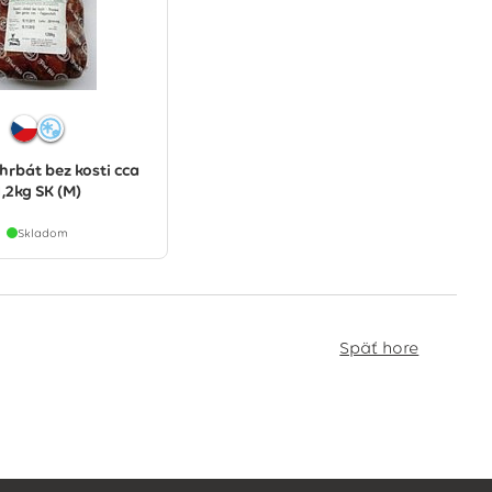
chrbát bez kosti cca
1,2kg SK (M)
Skladom
Späť hore