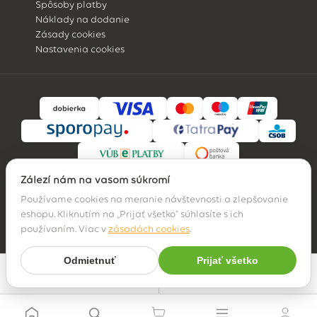
Spôsoby platby
Náklady na dodanie
Zásady cookies
Nastavenia cookies
Záleží nám na vašom súkromí
Používame cookies na meranie návštevnosti a zlepšovanie
eshopu. Kliknutím na „Prijať všetko" súhlasíte s ich
© 2026 Hossa family, s. r. o.
používaním. Viac v
zásadách cookies
.
Odmietnuť
Prijať všetko
Najpredávanejšie
Filter