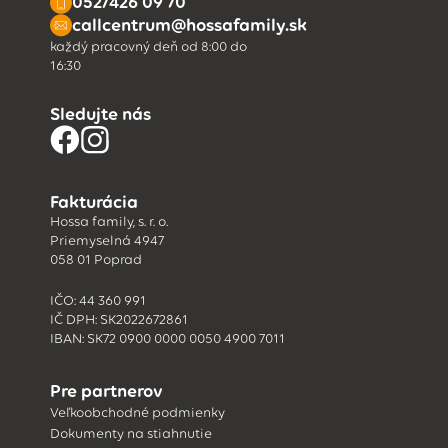
052/426 09 70
callcentrum@hossafamily.sk
každý pracovný deň od 8:00 do
16:30
Sledujte nás
Fakturácia
Hossa family, s. r. o.
Priemyselná 4947
058 01 Poprad
IČO: 44 360 991
IČ DPH: SK2022672861
IBAN: SK72 0900 0000 0050 4900 7011
Pre partnerov
Veľkoobchodné podmienky
Dokumenty na stiahnutie