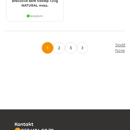
Bravčové karé náklep 120g
NATURAL mraz.
Skladom
Späť
1
2
3
hore
Kontakt