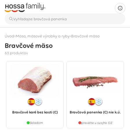
›
›
Úvod
Mäso, mäsové výrobky a ryby
Bravčové mäso
Bravčové mäso
Zobrazuje sa 63 produktov
63 produktov
Bravčové karé bez kosti (C)
Bravčová panenka (C) nie k.ú.
Skladom
preverte u svojho OZ