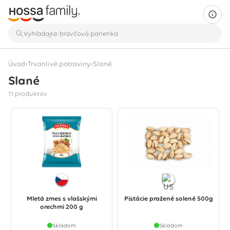
›
›
Úvod
Trvanlivé potraviny
Slané
Slané
Zobrazuje sa 11 produktov
11 produktov
Mletá zmes s vlašskými
Pistácie pražené solené 500g
orechmi 200 g
Skladom
Skladom