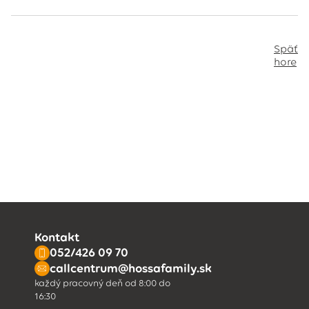
Späť
hore
Kontakt
052/426 09 70
callcentrum@hossafamily.sk
každý pracovný deň od 8:00 do
16:30