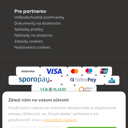
Pre partnerov
Veľkoobchodné podmienky
Dokumenty na stiahnutie
Spôsoby platby
Náklady na dodanie
Zásady cookies
Nastavenia cookies
Záleží nám na vašom súkromí
Používame cookies na meranie návštevnosti a zlepšovanie
eshopu. Kliknutím na „Prijať všetko" súhlasíte s ich
© 2026 Hossa family, s. r. o.
používaním. Viac v
zásadách cookies
.