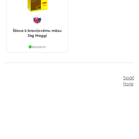
Šťava k bravčovému mäsu
3kg Maggi
Skladom
Späť
hore