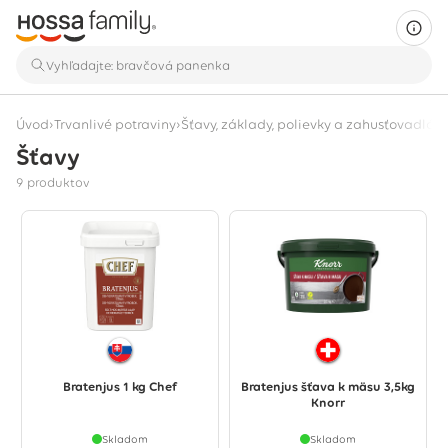
›
›
›
Úvod
Trvanlivé potraviny
Šťavy, základy, polievky a zahusťovadlá
Š
Šťavy
Zobrazuje sa 9 produktov
9 produktov
Bratenjus 1 kg Chef
Bratenjus šťava k mäsu 3,5kg
Knorr
Skladom
Skladom