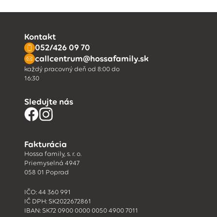
Kontakt
052/426 09 70
callcentrum@hossafamily.sk
každý pracovný deň od 8:00 do
16:30
Sledujte nás
Fakturácia
Hossa family, s. r. o.
Priemyselná 4947
058 01 Poprad
IČO: 44 360 991
IČ DPH: SK2022672861
IBAN: SK72 0900 0000 0050 4900 7011