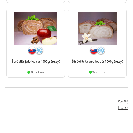
Štrúdľa jablková 100g (rezy)
Štrúdľa tvarohová 100g(rezy)
Skladom
Skladom
Späť
hore