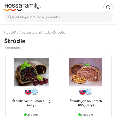
›
›
Úvod
Pečivo, torty a zákusky
Štrúdle
Štrúdle
Zobrazujú sa 4 produkty
4 produkty
Štrúdľa višňa - mak 100g
Štrúdľa jablko - orech
(rezy)
100g(rezy)
Skladom
Skladom