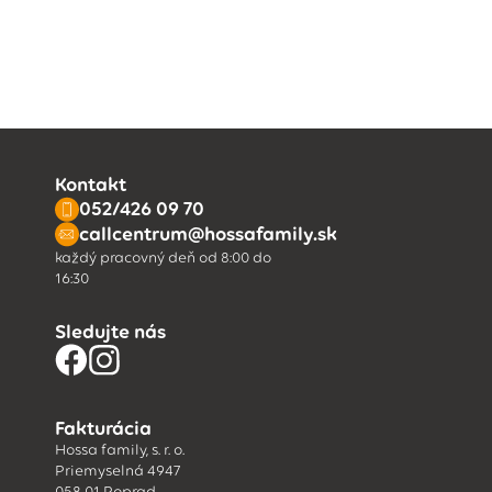
Kontakt
052/426 09 70
callcentrum@hossafamily.sk
každý pracovný deň od 8:00 do
16:30
Sledujte nás
Fakturácia
Hossa family, s. r. o.
Priemyselná 4947
058 01 Poprad