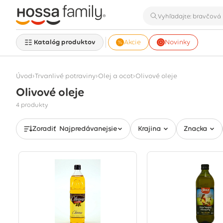
Katalóg produktov
Akcie
Novinky
›
›
›
Úvod
Trvanlivé potraviny
Olej a ocot
Olivové oleje
Olivové oleje
Zobrazujú sa 4 produkty
4 produkty
Zoradiť
Najpredávanejšie
Krajina
Značka