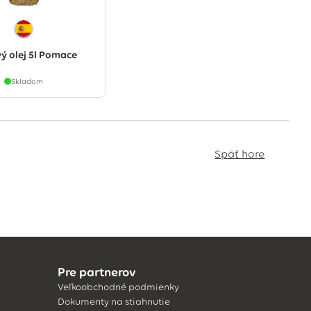
ý olej 5l Pomace
Skladom
Späť hore
Pre partnerov
Veľkoobchodné podmienky
Dokumenty na stiahnutie