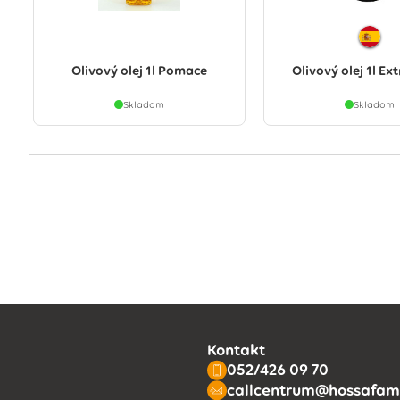
Olivový olej 1l Pomace
Olivový olej 1l Ext
Skladom
Skladom
Kontakt
052/426 09 70
callcentrum@hossafami