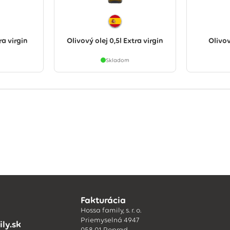
ra virgin
Olivový olej 0,5l Extra virgin
Olivov
Skladom
Fakturácia
Hossa family, s. r. o.
Priemyselná 4947
ly.sk
058 01 Poprad