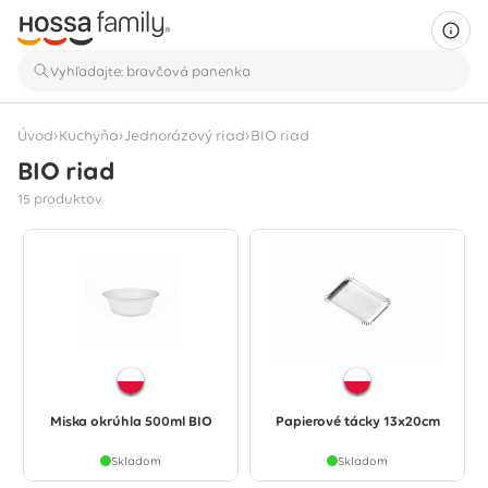
›
›
›
Úvod
Kuchyňa
Jednorázový riad
BIO riad
BIO riad
Zobrazuje sa 15 produktov
15 produktov
Miska okrúhla 500ml BIO
Papierové tácky 13x20cm
Skladom
Skladom