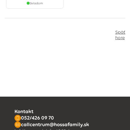
Skladom
Späť
hore
Kontakt
052/426 09 70
callcentrum@hossafamily.sk