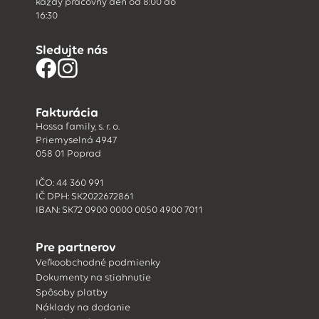
každý pracovný deň od 8:00 do
16:30
Sledujte nás
Fakturácia
Hossa family, s. r. o.
Priemyselná 4947
058 01 Poprad
IČO: 44 360 991
IČ DPH: SK2022672861
IBAN: SK72 0900 0000 0050 4900 7011
Pre partnerov
Veľkoobchodné podmienky
Dokumenty na stiahnutie
Spôsoby platby
Náklady na dodanie