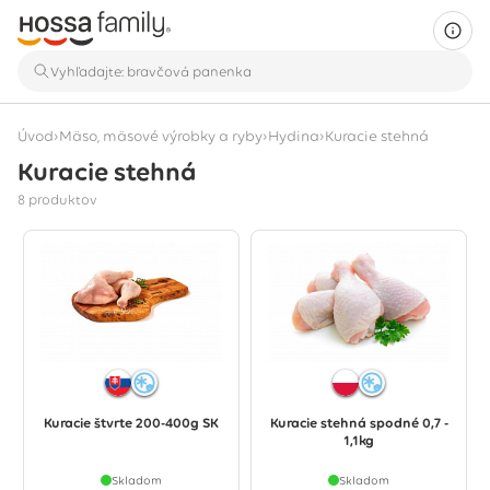
›
›
›
Úvod
Mäso, mäsové výrobky a ryby
Hydina
Kuracie stehná
Kuracie stehná
Zobrazuje sa 8 produktov
8 produktov
Kuracie štvrte 200-400g SK
Kuracie stehná spodné 0,7 -
1,1kg
Skladom
Skladom