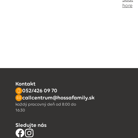
hore
Kontakt
052/426 09 70
callcentrum@hossafamily.sk
každý pracovný deň od 8:00 do
16:30
Sledujte nás