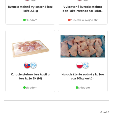
Kuracie stehná vykostené bez
Vykostené kuracie stehno
kože 2,5kg
bez kože-rezance na kebab
2,5kg
Skladom
preverte u svojho OZ
Kuracie stehno bez kosti a
Kuracie štvrte zadné s kožou
bez kože SK (M)
cca 10kg kartón
Skladom
Skladom
Späť