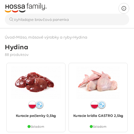
›
›
Úvod
Mäso, mäsové výrobky a ryby
Hydina
Hydina
Zobrazuje sa 88 produktov
88 produktov
Kuracie pečienky 0,5kg
Kuracie krídla GASTRO 2,5kg
Skladom
Skladom