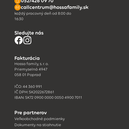
052/426 09 70
callcentrum@hossafamily.sk
každý pracovný deň od 8:00 do
16:30
Sledujte nás
Fakturácia
Hossa family, s. r. o.
Priemyselná 4947
058 01 Poprad
IČO: 44 360 991
IČ DPH: SK2022672861
IBAN: SK72 0900 0000 0050 4900 7011
Pre partnerov
Veľkoobchodné podmienky
Dokumenty na stiahnutie