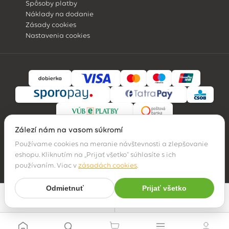
Spôsoby platby
Náklady na dodanie
Zásady cookies
Nastavenia cookies
Záleží nám na vašom súkromí
Používame cookies na meranie návštevnosti a zlepšovanie
eshopu. Kliknutím na „Prijať všetko" súhlasíte s ich
© 2026 Hossa family, s. r. o.
používaním. Viac v
zásadách cookies
.
Odmietnuť
Prijať všetko
Najpredávanejšie
Filter