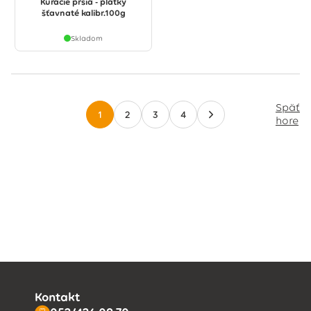
Kuracie prsia - plátky
šťavnaté kalibr.100g
Skladom
Späť
1
2
3
4
hore
Kontakt