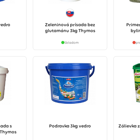
vedro
Zeleninová prísada bez
Prime
glutamánu 3kg Thymos
byli
Skladom
pr
sada s
Podravka 3kg vedro
Zálievka 
 Thymos