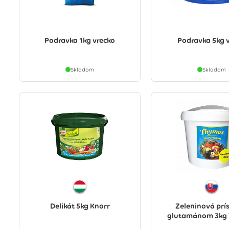
Podravka 1kg vrecko
Podravka 5kg 
Skladom
Skladom
Delikát 5kg Knorr
Zeleninová prí
glutamánom 3kg