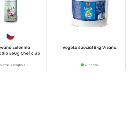
ovaná zelenina
Vegeta špeciál 5kg Vitana
dlo 550g Chef club
everte u svojho OZ
Skladom