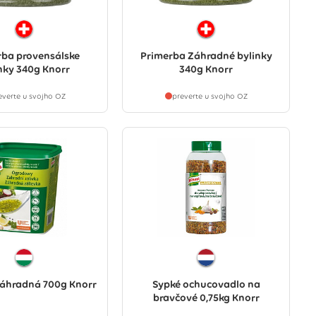
rba provensálske
Primerba Záhradné bylinky
nky 340g Knorr
340g Knorr
everte u svojho OZ
preverte u svojho OZ
záhradná 700g Knorr
Sypké ochucovadlo na
bravčové 0,75kg Knorr