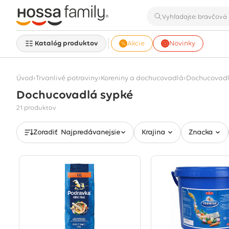
Katalóg produktov
Akcie
Novinky
›
›
›
Úvod
Trvanlivé potraviny
Koreniny a dochucovadlá
Dochucovadl
Dochucovadlá sypké
Zobrazuje sa 21 produktov
21 produktov
Zoradiť
Najpredávanejšie
Krajina
Značka