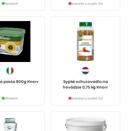
Skladom
preverte u svojho OZ
á pasta 800g Knorr
Sypké ochucovadlo.na
hovädzie 0,75 kg Knorr
Skladom
preverte u svojho OZ