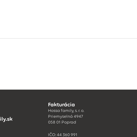
Fakturácia
Hossa family, s. r. o.
Priemyselná 4947
ly.sk
058 01 Poprad
IČO: 44 360 991