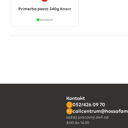
Primerba pesto 340g Knorr
Skladom
Kontakt
052/426 09 70
callcentrum@hossafami
každý pracovný deň od
8:00 do 16:30