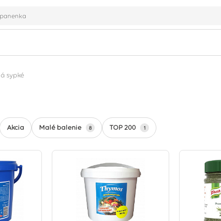
á sypké
Malé balenie
TOP 200
Akcia
8
1