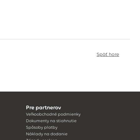
Späť hore
Pre partnerov
Veľkoobchodné podmienky
Dokumenty na stiahnutie
Spôsoby platby
Náklady na dodanie