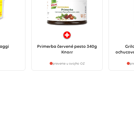
aggi
Primerba červené pesto 340g
Gril
Knorr
ochucova
preverte u svojho OZ
pr