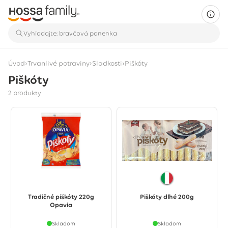
›
›
›
Úvod
Trvanlivé potraviny
Sladkosti
Piškóty
Piškóty
Zobrazujú sa 2 produkty
2 produkty
Tradičné piškóty 220g
Piškóty dlhé 200g
Opavia
Skladom
Skladom