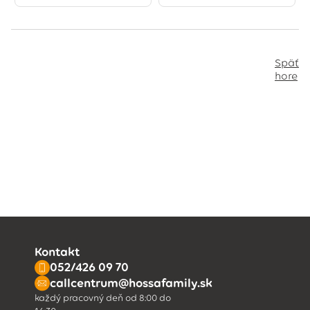
Späť
hore
Kontakt
052/426 09 70
callcentrum@hossafamily.sk
každý pracovný deň od 8:00 do