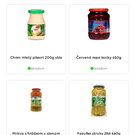
Chren mletý pikant 200g sklo
Červená repa kocky 650g
Skladom
Skladom
Mrkva s hráškom v slanom
Fazuľka struky žlté 660g