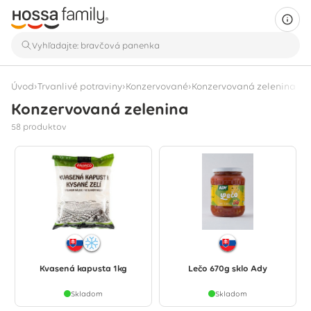
›
›
›
Úvod
Trvanlivé potraviny
Konzervované
Konzervovaná zelenina
Konzervovaná zelenina
Zobrazuje sa 58 produktov
58 produktov
Kvasená kapusta 1kg
Lečo 670g sklo Ady
Skladom
Skladom