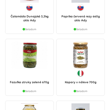
Čalamáda Dunajská 3,3kg
Paprika červená rezy 660g
sklo Ady
sklo Ady
Skladom
Skladom
Fazuľka struky zelené 670g
Kapary v náleve 700g
Skladom
Skladom