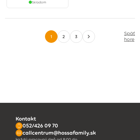
Skladom
Späť
1
2
3
hore
Kontakt
052/426 09 70
callcentrum@hossafamily.sk
každý pracovný deň od 8:00 do