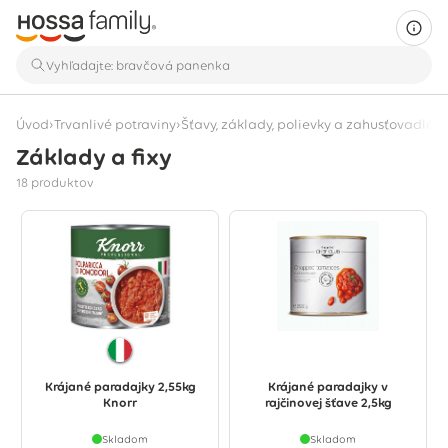
›
›
›
Úvod
Trvanlivé potraviny
Šťavy, základy, polievky a zahusťovadlá
Z
Základy a fixy
Zobrazuje sa 18 produktov
18 produktov
Krájané paradajky 2,55kg
Krájané paradajky v
Knorr
rajčinovej šťave 2,5kg
Skladom
Skladom