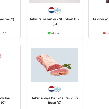
liečne (C)
Teľacia roštenka - Striploin k.ú.
Teľacia ro
(C)
ho OZ
Skladom
pr
ica bez
Teľacie karé bez kosti 2- RIBS
 (C)
Rosé (C)