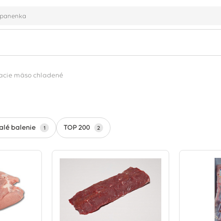
ľacie mäso chladené
alé balenie
TOP 200
1
2