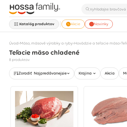
Katalóg produktov
Akcie
Novinky
›
›
›
Úvod
Mäso, mäsové výrobky a ryby
Hovädzie a teľacie mäso
Te
Teľacie mäso chladené
Zobrazuje sa 8 produktov
8 produktov
M
Zoradiť
Najpredávanejšie
Krajina
Akcia