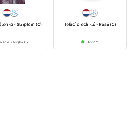
štenka - Striploin (C)
Teľací orech k.ú - Rosé (C)
everte u svojho OZ
Skladom