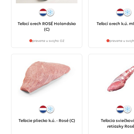
Teľací orech ROSÉ Holandsko
Teľací orech k.ú. m
(C)
preverte u svojho OZ
preverte u svoj
Teľacie pliecko k.ú. - Rosé (C)
Teľacia sviečkov
retiazky Rosé