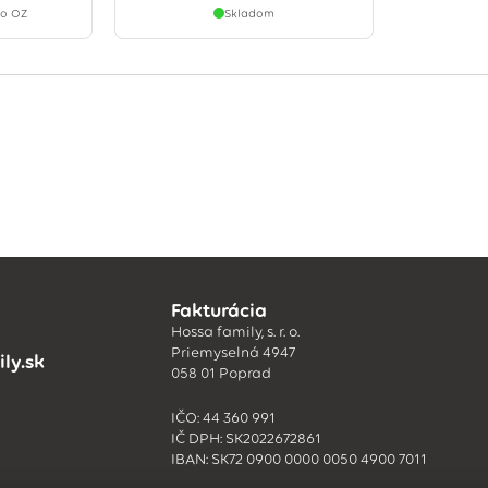
ho OZ
Skladom
Fakturácia
Hossa family, s. r. o.
Priemyselná 4947
ly.sk
058 01 Poprad
IČO: 44 360 991
IČ DPH: SK2022672861
IBAN: SK72 0900 0000 0050 4900 7011