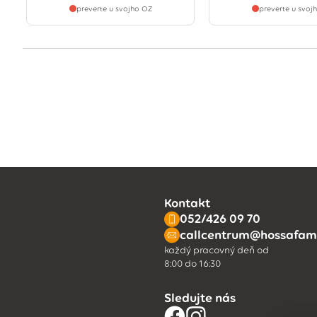
preverte u svojho OZ
preverte u svoj
Kontakt
052/426 09 70
callcentrum@hossafami
každý pracovný deň od
8:00 do 16:30
Sledujte nás