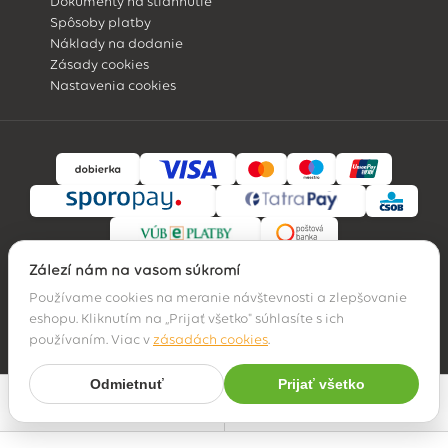
Dokumenty na stiahnutie
Spôsoby platby
Náklady na dodanie
Zásady cookies
Nastavenia cookies
Záleží nám na vašom súkromí
Používame cookies na meranie návštevnosti a zlepšovanie
eshopu. Kliknutím na „Prijať všetko" súhlasíte s ich
© 2026 Hossa family, s. r. o.
používaním. Viac v
zásadách cookies
.
Odmietnuť
Prijať všetko
Najpredávanejšie
Filter