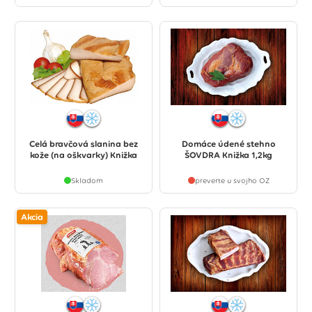
Celá bravčová slanina bez
Domáce údené stehno
kože (na oškvarky) Knižka
ŠOVDRA Knižka 1,2kg
Skladom
preverte u svojho OZ
Akcia