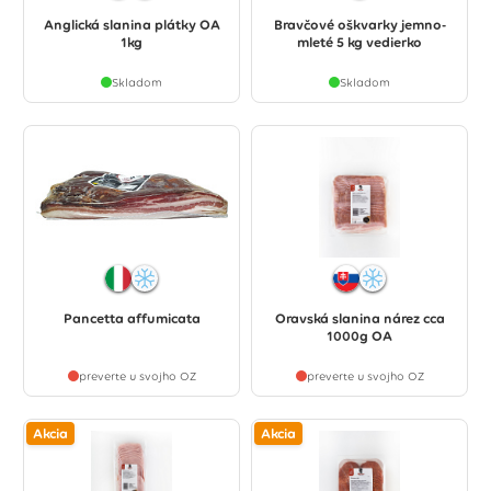
Anglická slanina plátky OA
Bravčové oškvarky jemno-
1kg
mleté 5 kg vedierko
Skladom
Skladom
Pancetta affumicata
Oravská slanina nárez cca
1000g OA
preverte u svojho OZ
preverte u svojho OZ
Akcia
Akcia