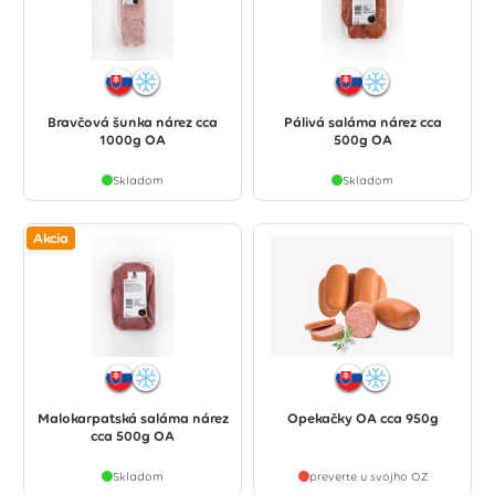
Bravčová šunka nárez cca
Pálivá saláma nárez cca
1000g OA
500g OA
Skladom
Skladom
Akcia
Malokarpatská saláma nárez
Opekačky OA cca 950g
cca 500g OA
Skladom
preverte u svojho OZ