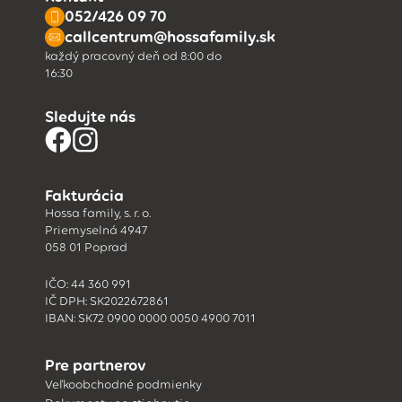
052/426 09 70
callcentrum@hossafamily.sk
každý pracovný deň od 8:00 do
16:30
Sledujte nás
Fakturácia
Hossa family, s. r. o.
Priemyselná 4947
058 01 Poprad
IČO: 44 360 991
IČ DPH: SK2022672861
IBAN: SK72 0900 0000 0050 4900 7011
Pre partnerov
Veľkoobchodné podmienky