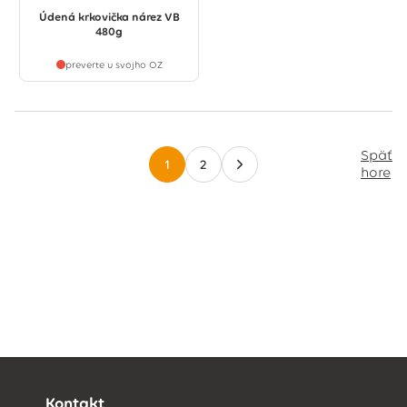
Údená krkovička nárez VB
480g
preverte u svojho OZ
Späť
1
2
hore
Kontakt