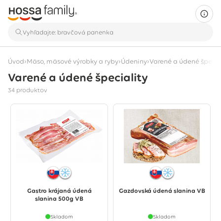
›
›
›
Úvod
Mäso, mäsové výrobky a ryby
Údeniny
Varené a údené špecia
Varené a údené špeciality
Zobrazuje sa 34 produktov
34 produktov
Gastro krájaná údená
Gazdovská údená slanina VB
slanina 500g VB
Skladom
Skladom