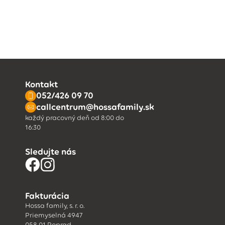
Kontakt
052/426 09 70
callcentrum@hossafamily.sk
každý pracovný deň od 8:00 do
16:30
Sledujte nás
Fakturácia
Hossa family, s. r. o.
Priemyselná 4947
058 01 Poprad