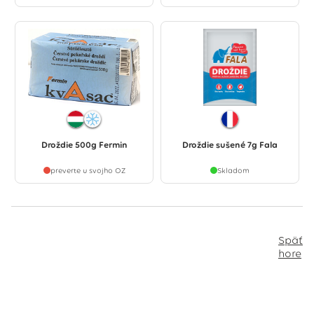
Droždie 500g Fermin
Droždie sušené 7g Fala
preverte u svojho OZ
Skladom
Späť
hore