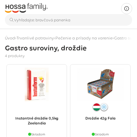
›
›
›
Úvod
Trvanlivé potraviny
Pečenie a prísady na varenie
Gastro surov
Gastro suroviny, droždie
Zobrazujú sa 4 produkty
4 produkty
Instantné droždie 0,5kg
Droždie 42g Fala
Zeelandia
Skladom
Skladom