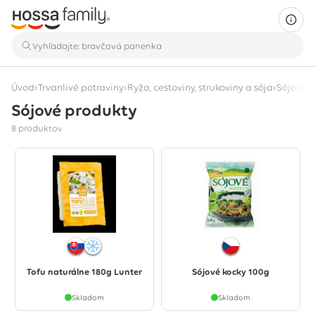
›
›
›
Úvod
Trvanlivé potraviny
Ryža, cestoviny, strukoviny a sója
Sójové p
Sójové produkty
Zobrazuje sa 8 produktov
8 produktov
Tofu naturálne 180g Lunter
Sójové kocky 100g
Skladom
Skladom