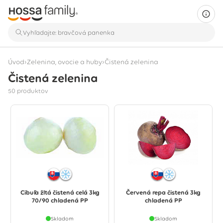
›
›
Úvod
Zelenina, ovocie a huby
Čistená zelenina
Čistená zelenina
Zobrazuje sa 50 produktov
50 produktov
Cibuľa žltá čistená celá 3kg
Červená repa čistená 3kg
70/90 chladená PP
chladená PP
Skladom
Skladom