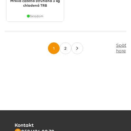
Mrkva čistená strúhaná 3 kg
chladená TRB
Skladom
Späť
1
2
hore
Kontakt