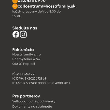
052/426 09 70
callcentrum@hossafamily.sk
každý pracovný deň od 8:00 do
16:30
Sledujte nás
Fakturácia
Hossa family, s. r. o.
Priemyselná 4947
058 01 Poprad
IČO: 44 360 991
IČ DPH: SK2022672861
IBAN: SK72 0900 0000 0050 4900 7011
Pre partnerov
Veľkoobchodné podmienky
Dokumenty na stiahnutie