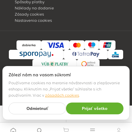
Spôsoby platby
Náklady na dodanie
Zásady cookies
Nastavenia cookies
Záleží nám na vašom súkromí
Používame cookies na meranie návštevnosti a zlepšovanie
eshopu. Kliknutím na „Prijať všetko" súhlasíte s ich
© 2026 Hossa family, s. r. o.
používaním. Viac v
zásadách cookies
.
Odmietnuť
Prijať všetko
Najpredávanejšie
Filter