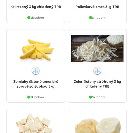
Kel rezaný 3 kg chladený TRB
Polievková zmes 3kg TRB
Skladom
Skladom
Zemiaky čistené americké
Zeler čistený strúhaný 3 kg
surové so šupkou 5kg
chladený TRB
chladené TRB
Skladom
Skladom