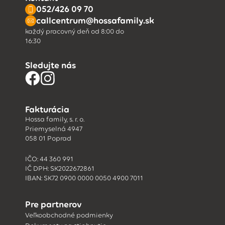
052/426 09 70
callcentrum@hossafamily.sk
každý pracovný deň od 8:00 do
16:30
Sledujte nás
Fakturácia
Hossa family, s. r. o.
Priemyselná 4947
058 01 Poprad
IČO: 44 360 991
IČ DPH: SK2022672861
IBAN: SK72 0900 0000 0050 4900 7011
Pre partnerov
Veľkoobchodné podmienky