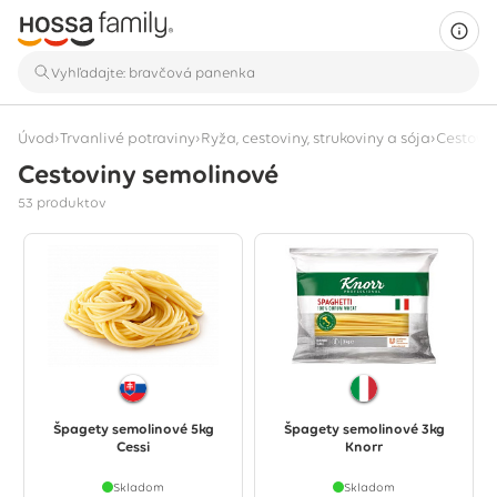
›
›
›
Úvod
Trvanlivé potraviny
Ryža, cestoviny, strukoviny a sója
Cestovi
Cestoviny semolinové
Zobrazuje sa 53 produktov
53 produktov
Špagety semolinové 5kg
Špagety semolinové 3kg
Cessi
Knorr
Skladom
Skladom