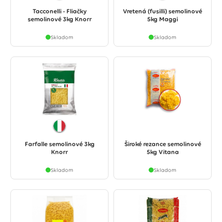
Tacconelli - Fliačky
Vretená (fusilli) semolinové
semolinové 3kg Knorr
5kg Maggi
Skladom
Skladom
Farfalle semolinové 3kg
Široké rezance semolinové
Knorr
5kg Vitana
Skladom
Skladom