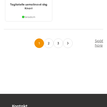
Tagliatelle semolinové 6kg
Knorr
Skladom
Späť
1
2
3
hore
Kontakt