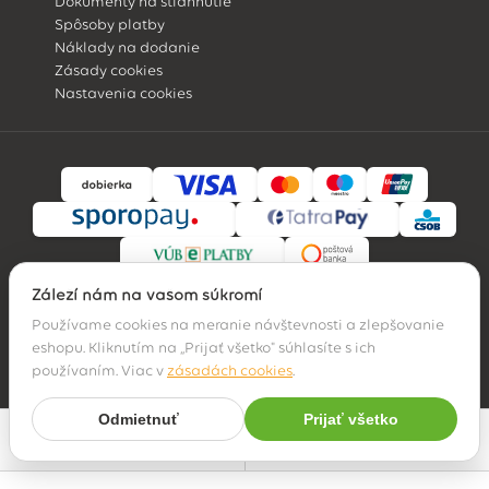
Dokumenty na stiahnutie
Spôsoby platby
Náklady na dodanie
Zásady cookies
Nastavenia cookies
Záleží nám na vašom súkromí
Používame cookies na meranie návštevnosti a zlepšovanie
eshopu. Kliknutím na „Prijať všetko" súhlasíte s ich
© 2026 Hossa family, s. r. o.
používaním. Viac v
zásadách cookies
.
Odmietnuť
Prijať všetko
Najpredávanejšie
Filter