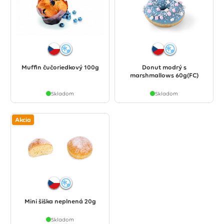
Muffin čučoriedkový 100g
Donut modrý s
marshmallows 60g(FC)
Skladom
Skladom
Akcia
Mini šiška neplnená 20g
Skladom