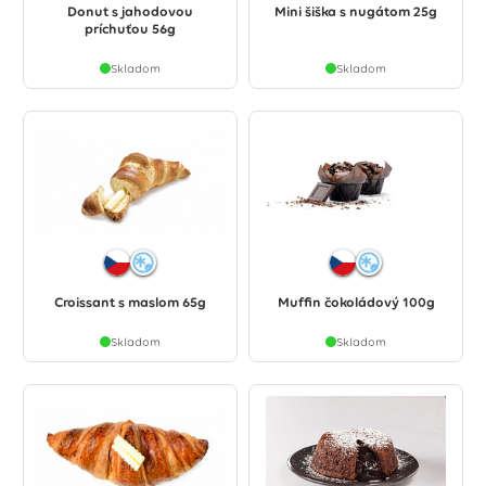
Donut s jahodovou
Mini šiška s nugátom 25g
príchuťou 56g
Skladom
Skladom
Croissant s maslom 65g
Muffin čokoládový 100g
Skladom
Skladom