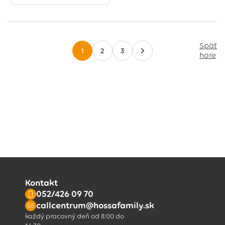
Späť
1
2
3
hore
Kontakt
052/426 09 70
callcentrum@hossafamily.sk
každý pracovný deň od 8:00 do