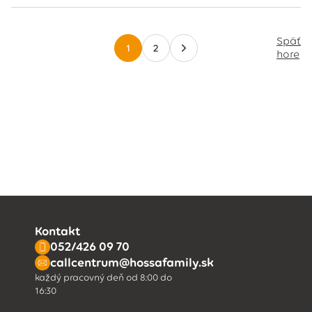
Späť
1
2
hore
Kontakt
052/426 09 70
callcentrum@hossafamily.sk
každý pracovný deň od 8:00 do
16:30