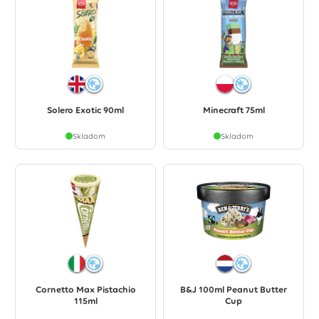
Solero Exotic 90ml
Minecraft 75ml
Skladom
Skladom
Cornetto Max Pistachio
B&J 100ml Peanut Butter
115ml
Cup