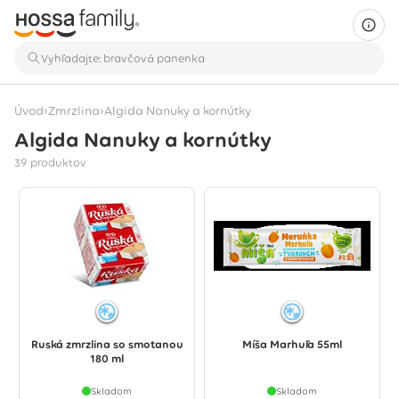
›
›
Úvod
Zmrzlina
Algida Nanuky a kornútky
Algida Nanuky a kornútky
Zobrazuje sa 39 produktov
39 produktov
Ruská zmrzlina so smotanou
Míša Marhuľa 55ml
180 ml
Skladom
Skladom