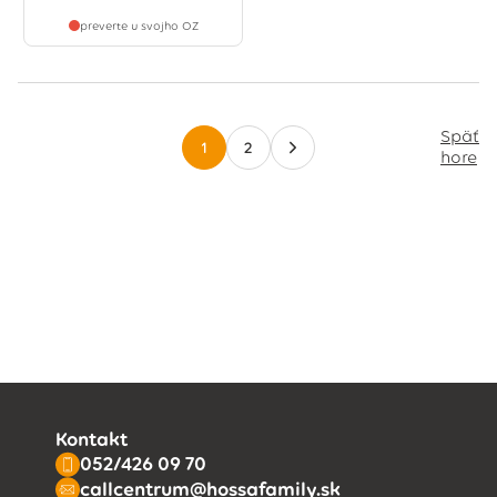
preverte u svojho OZ
Späť
1
2
hore
Kontakt
052/426 09 70
callcentrum@hossafamily.sk