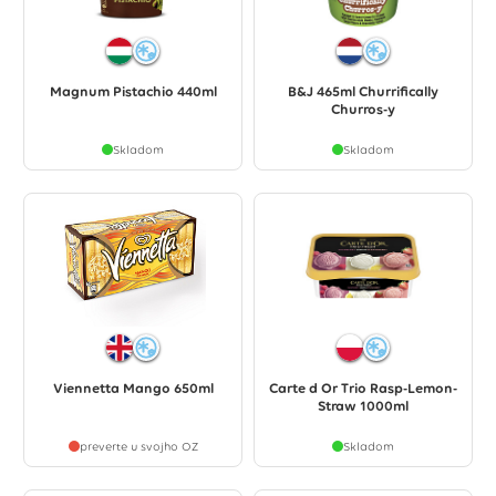
Magnum Pistachio 440ml
B&J 465ml Churrifically
Churros-y
Skladom
Skladom
Viennetta Mango 650ml
Carte d Or Trio Rasp-Lemon-
Straw 1000ml
preverte u svojho OZ
Skladom