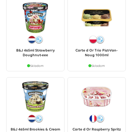
B&J 465ml Strawberry
Carte d Or Trio Pist-Van-
Doughnut-eee
Noug 1000ml
Skladom
Skladom
B&J 465ml Brookies & Cream
Carte d Or Raspberry Spritz