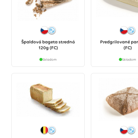
Špaldová bageta stredná
Predgrilované pan
120g (FC)
(FC)
Skladom
Skladom