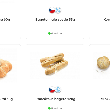
na 60g
Bageta malá svetlá 55g
Kor
Skladom
ural 35g
Francúzska bageta 120g
Mini 
Skladom