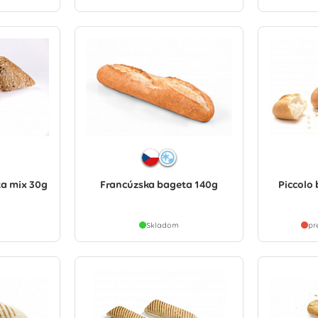
ta mix 30g
Francúzska bageta 140g
Piccolo
Skladom
pr