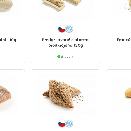
ini 110g
Predgrilovaná ciabatta,
Francú
predkrojená 120g
Skladom