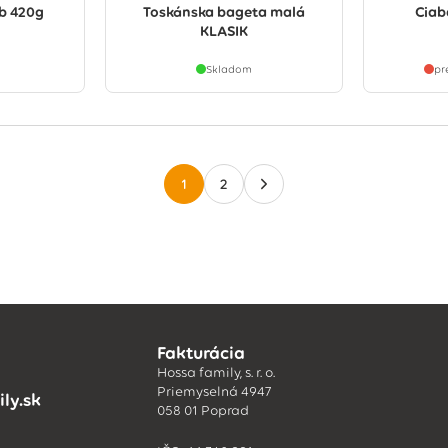
b 420g
Toskánska bageta malá
Ciab
KLASIK
Skladom
pr
1
2
Fakturácia
Hossa family, s. r. o.
Priemyselná 4947
ly.sk
058 01 Poprad