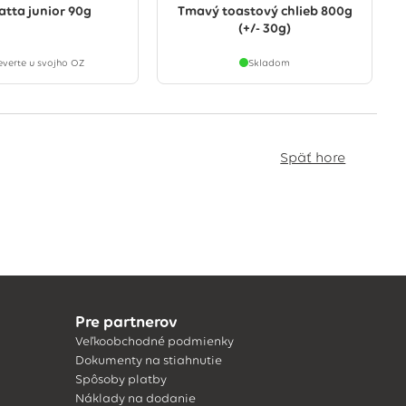
atta junior 90g
Tmavý toastový chlieb 800g
(+/- 30g)
everte u svojho OZ
Skladom
Späť hore
Pre partnerov
Veľkoobchodné podmienky
Dokumenty na stiahnutie
Spôsoby platby
Náklady na dodanie