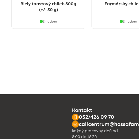
Biely toastový chlieb 800g
Farmársky chlie
(+/- 30 g)
Skladom
Skladom
Kontakt
052/426 09 70
callcentrum@hossafami
každý pracovný deň od
8:00 do 16:30