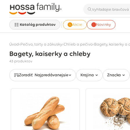
Katalóg produktov
Akcie
Novinky
›
›
›
Úvod
Pečivo, torty a zákusky
Chlieb a pečivo
Bagety, kaiserky a 
Bagety, kaiserky a chleby
Zobrazuje sa 43 produktov
43 produktov
Zoradiť
Najpredávanejšie
Krajina
Značka