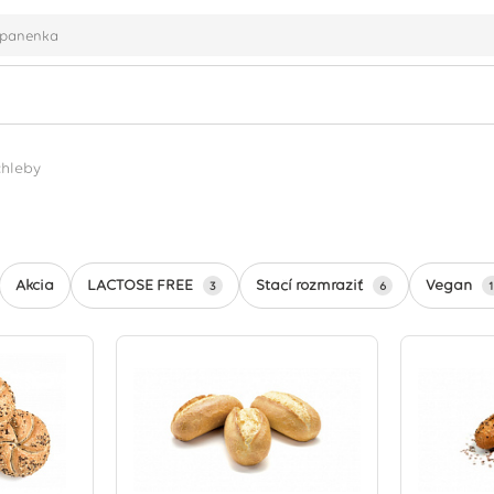
chleby
LACTOSE FREE
Stačí rozmraziť
Vegan
Akcia
3
6