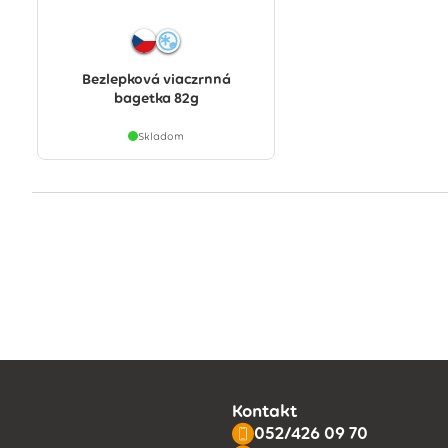
Bezlepková viaczrnná
bagetka 82g
Skladom
Kontakt
052/426 09 70