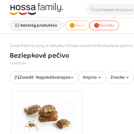
Katalóg produktov
Akcie
Novinky
›
›
›
Úvod
Pečivo, torty a zákusky
Chlieb a pečivo
Bezlepkové pečivo
Bezlepkové pečivo
Zobrazuje sa 1 produkt
1 produkt
Zoradiť
Najpredávanejšie
Krajina
Značka