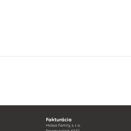
Fakturácia
Hossa family, s. r. o.
Priemyselná 4947