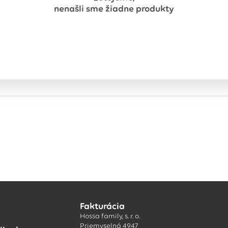
nenašli sme žiadne produkty
Fakturácia
Hossa family, s. r. o.
Priemyselná 4947