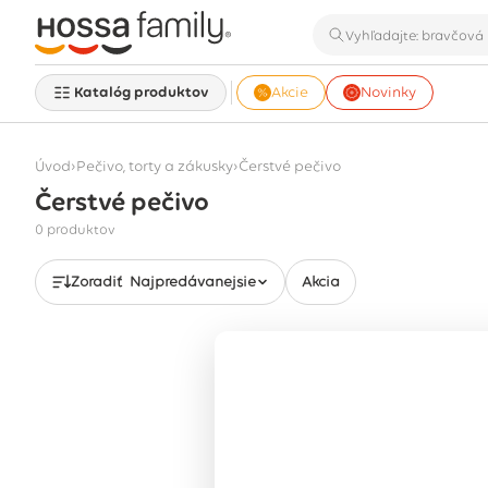
Katalóg produktov
Akcie
Novinky
›
›
Úvod
Pečivo, torty a zákusky
Čerstvé pečivo
Čerstvé pečivo
Zobrazuje sa 0 produktov
0 produktov
Zoradiť
Najpredávanejšie
Akcia