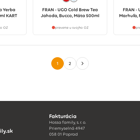
a Yerba
FRAN - UGO Cold Brew Tea
FRAN - 
0ml KART
Jahoda, Bucco, Mäta 500ml
Marhuľa,
ho OZ
preverte u svojho OZ
pr
1
2
Fakturácia
Hossa family, s. r. o.
Priemyselná 4947
ly.sk
058 01 Poprad