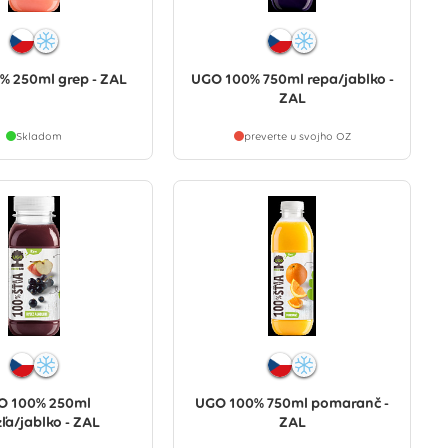
% 250ml grep - ZAL
UGO 100% 750ml repa/jablko -
ZAL
Skladom
preverte u svojho OZ
O 100% 250ml
UGO 100% 750ml pomaranč -
zľa/jablko - ZAL
ZAL