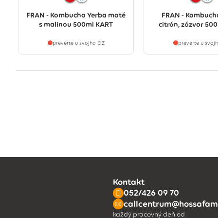
FRAN - Kombucha Yerba maté
FRAN - Kombuch
s malinou 500ml KART
citrón, zázvor 50
preverte u svojho OZ
preverte u svoj
Kontakt
052/426 09 70
callcentrum@hossafami
každý pracovný deň od