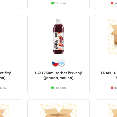
Skladom
pr
t žltý
UGO 750ml sorbet červený
FRAN - U
án)
(jahoda, malina)
ho OZ
Skladom
pr