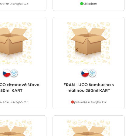
everte u svojho OZ
Skladom
GO citronová šťava
FRAN - UGO Kombucha s
750ml KART
malinou 250ml KART
everte u svojho OZ
preverte u svojho OZ