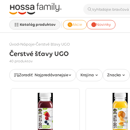
Katalóg produktov
Akcie
Novinky
›
›
Úvod
Nápoje
Čerstvé šťavy UGO
Čerstvé šťavy UGO
Zobrazuje sa 40 produktov
40 produktov
Zoradiť
Najpredávanejšie
Krajina
Značka