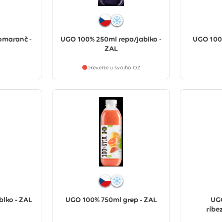
omaranč -
UGO 100% 250ml repa/jablko -
UGO 100
ZAL
preverte u svojho OZ
lko - ZAL
UGO 100% 750ml grep - ZAL
UG
ríbe