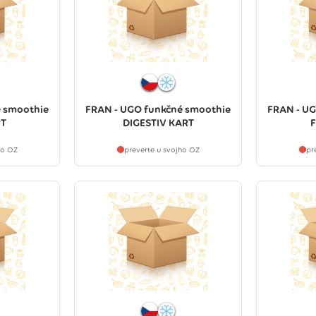
é smoothie
FRAN - UGO funkčné smoothie
FRAN - UG
T
DIGESTIV KART
F
ho OZ
preverte u svojho OZ
pr