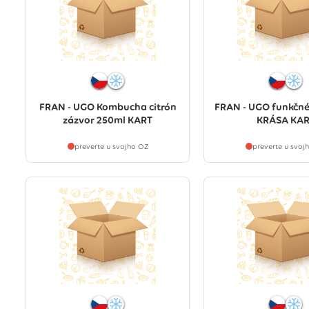
FRAN - UGO Kombucha citrón
FRAN - UGO funkčn
zázvor 250ml KART
KRÁSA KAR
preverte u svojho OZ
preverte u svoj