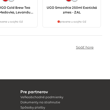
UGO Cold Brew Tea
UGO Smoothie 250ml Exotická
 Medovka, Levanduľa
zmes - ZAL
500ml
everte u svojho OZ
preverte u svojho OZ
Späť hore
Pre partnerov
Veľkoobchodné podmienky
Dokumenty na stiahnutie
Spôsoby platby