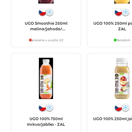
UGO Smoothie 250ml
UGO 100% 250ml p
malina/jahoda/
ZAL
čučoriedka/jablko - ZAL
preverte u svojho OZ
Skladom
UGO 100% 750ml
UGO 100% 250ml jab
mrkva/jablko - ZAL