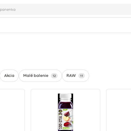
Malé balenie
RAW
Akcia
12
11