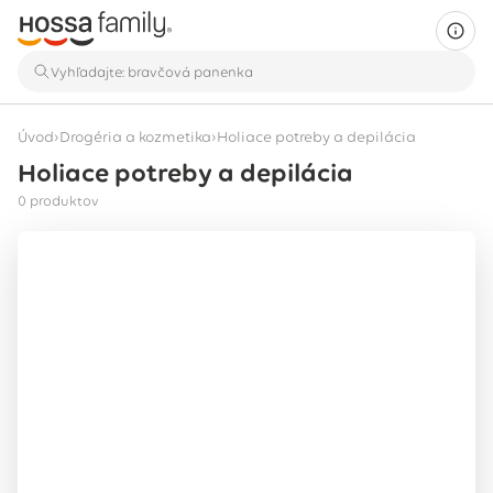
›
›
Úvod
Drogéria a kozmetika
Holiace potreby a depilácia
Holiace potreby a depilácia
Zobrazuje sa 0 produktov
0 produktov