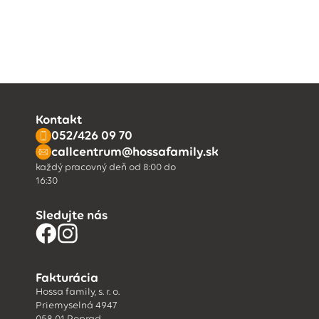
Kontakt
052/426 09 70
callcentrum@hossafamily.sk
každý pracovný deň od 8:00 do
16:30
Sledujte nás
Fakturácia
Hossa family, s. r. o.
Priemyselná 4947
058 01 Poprad