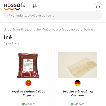
›
›
›
Úvod
Trvanlivé potraviny
Pečenie a prísady na varenie
Iné
Iné
Zobrazujú sa 3 produkty
3 produkty
Kyselina citrónová 500g
Želatína plátková 1kg
Thymos
Gurmeko
Skladom
Skladom