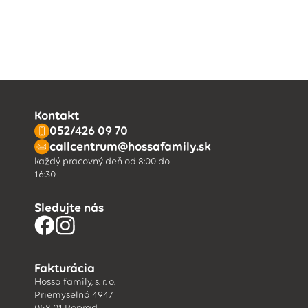
Kontakt
052/426 09 70
callcentrum@hossafamily.sk
každý pracovný deň od 8:00 do
16:30
Sledujte nás
Fakturácia
Hossa family, s. r. o.
Priemyselná 4947
058 01 Poprad