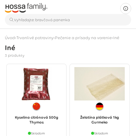
›
›
›
Úvod
Trvanlivé potraviny
Pečenie a prísady na varenie
Iné
Iné
Zobrazujú sa 3 produkty
3 produkty
Kyselina citrónová 500g
Želatína plátková 1kg
Thymos
Gurmeko
Skladom
Skladom