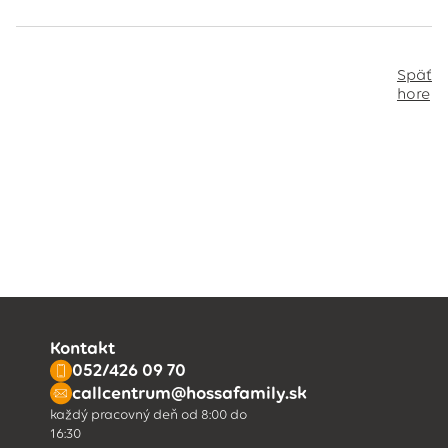
Späť
hore
Kontakt
052/426 09 70
callcentrum@hossafamily.sk
každý pracovný deň od 8:00 do
16:30