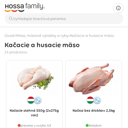
›
›
Úvod
Mäso, mäsové výrobky a ryby
Kačacie a husacie mäso
Kačacie a husacie mäso
Zobrazuje sa 25 produktov
25 produktov
Kačacie stehná 550g (2x275g
Kačica bez drobkov 2,5kg
vac)
preverte u svojho OZ
Skladom