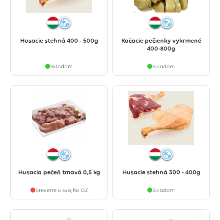
Husacie stehná 400 - 500g
Kačacie pečienky vykrmené
400-800g
Skladom
Skladom
Husacia pečeň tmavá 0,5 kg
Husacie stehná 300 - 400g
preverte u svojho OZ
Skladom