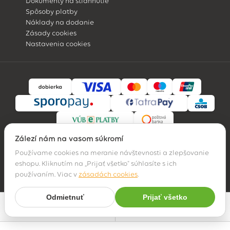
Dokumenty na stiahnutie
Spôsoby platby
Náklady na dodanie
Zásady cookies
Nastavenia cookies
Záleží nám na vašom súkromí
Používame cookies na meranie návštevnosti a zlepšovanie
eshopu. Kliknutím na „Prijať všetko" súhlasíte s ich
© 2026 Hossa family, s. r. o.
používaním. Viac v
zásadách cookies
.
Odmietnuť
Prijať všetko
Najpredávanejšie
Filter