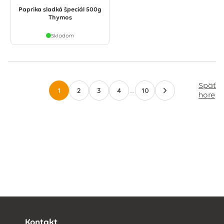
Paprika sladká špeciál 500g
Thymos
Skladom
Späť
1
2
3
4
…
10
hore
Kontakt