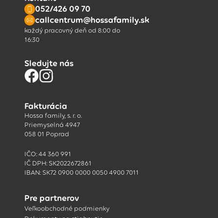
052/426 09 70
callcentrum@hossafamily.sk
každý pracovný deň od 8:00 do
16:30
Sledujte nás
Fakturácia
Hossa family, s. r. o.
Priemyselná 4947
058 01 Poprad
IČO: 44 360 991
IČ DPH: SK2022672861
IBAN: SK72 0900 0000 0050 4900 7011
Pre partnerov
Veľkoobchodné podmienky