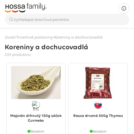
›
›
Úvod
Trvanlivé potraviny
Koreniny a dochucovadlá
Koreniny a dochucovadlá
Zobrazuje sa 239 produktov
239 produktov
Majorán drhnutý 150g sáčok
Rasca drvená 500g Thymos
Gurmeko
Skladom
Skladom