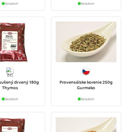
Skladom
Skladom
sušený drvený 180g
Provensálske korenie 250g
Thymos
Gurmeko
Skladom
Skladom