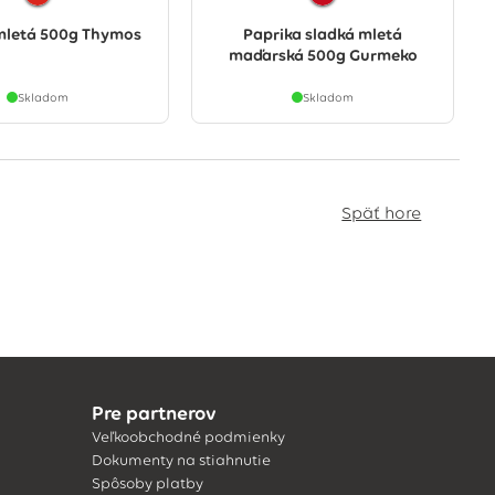
 mletá 500g Thymos
Paprika sladká mletá
maďarská 500g Gurmeko
Skladom
Skladom
Späť hore
Pre partnerov
Veľkoobchodné podmienky
Dokumenty na stiahnutie
Spôsoby platby