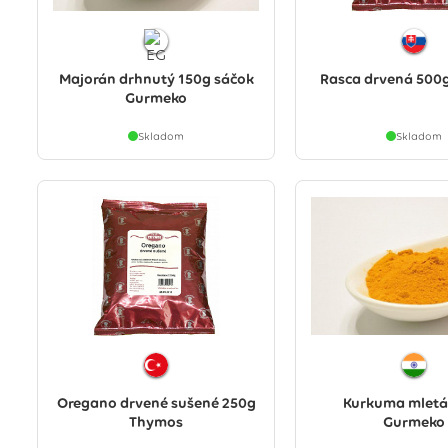
Majorán drhnutý 150g sáčok
Rasca drvená 500
Gurmeko
Skladom
Skladom
Oregano drvené sušené 250g
Kurkuma mletá
Thymos
Gurmeko