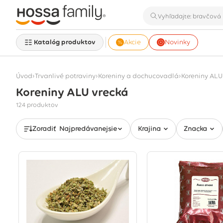
Katalóg produktov
Akcie
Novinky
›
›
›
Úvod
Trvanlivé potraviny
Koreniny a dochucovadlá
Koreniny ALU
Koreniny ALU vrecká
Zobrazuje sa 124 produktov
124 produktov
Zoradiť
Najpredávanejšie
Krajina
Značka