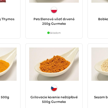
g Thymos
Petržlenová vňať drvená
Bobkov
250g Gurmeko
Skladom
 500g
Grilovacie korenie neštipľavé
Sezam b
500g Gurmeko