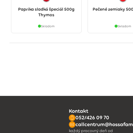
Paprika sladká špeciál 500g
Pečené zemiaky 50
Thymos
Skladom
Skladom
Kontakt
052/426 09 70
callcentrum@hossafami
každý pracovný deň od