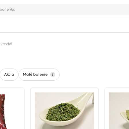
 vrecká
Malé balenie
Akcia
3