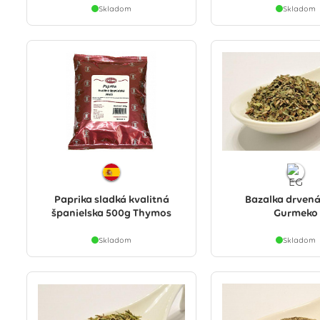
Skladom
Skladom
Paprika sladká kvalitná
Bazalka drvená
španielska 500g Thymos
Gurmeko
Skladom
Skladom