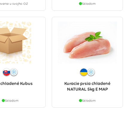
everte u svojho OZ
Skladom
 chladené Kubus
Kuracie prsia chladené
NATURAL 5kg E MAP
Skladom
Skladom