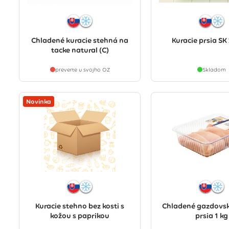
Chladené kuracie stehná na
Kuracie prsia SK 
tacke natural (C)
preverte u svojho OZ
Skladom
Novinka
Kuracie stehno bez kosti s
Chladené gazdovsk
kožou s paprikou
prsia 1 kg