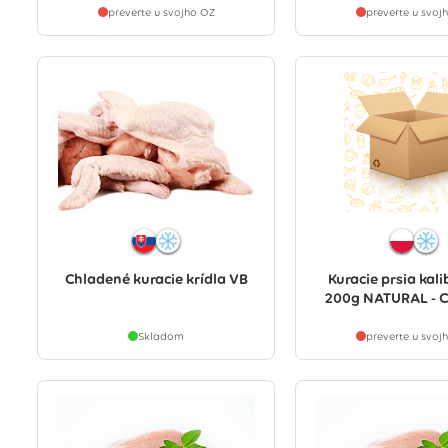
preverte u svojho OZ
preverte u svoj
Chladené kuracie krídla VB
Kuracie prsia kal
200g NATURAL - 
Skladom
preverte u svoj