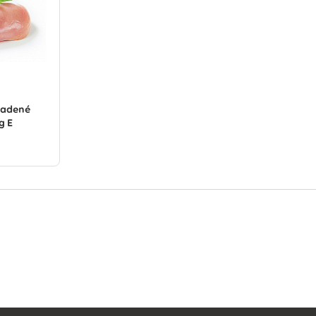
hladené
g E