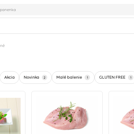
ené
Novinka
Malé balenie
GLUTEN FREE
Akcia
2
1
1