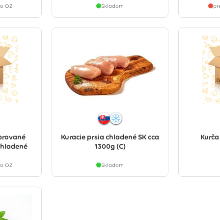
ho OZ
Skladom
pr
ibrované
Kuracie prsia chladené SK cca
Kurča
Chladené
1300g (C)
ho OZ
Skladom