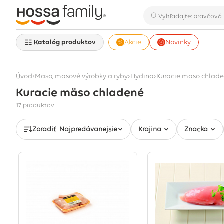
Katalóg produktov
Akcie
Novinky
›
›
›
Úvod
Mäso, mäsové výrobky a ryby
Hydina
Kuracie mäso chlad
Kuracie mäso chladené
Zobrazuje sa 17 produktov
17 produktov
Zoradiť
Najpredávanejšie
Krajina
Značka