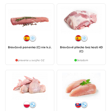
Bravčová panenka (C) nie k.ú.
Bravčové pliecko bez kosti 4D
(C)
preverte u svojho OZ
Skladom