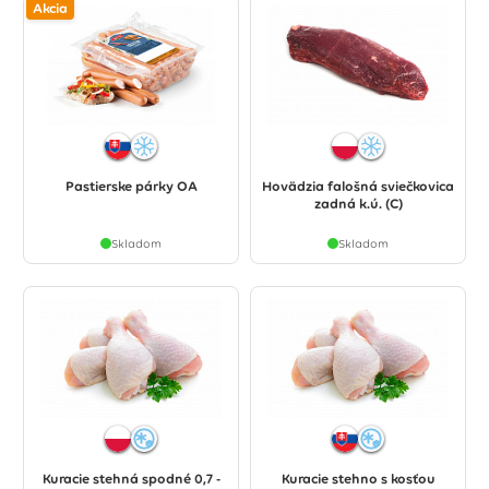
Akcia
Pastierske párky OA
Hovädzia falošná sviečkovica
zadná k.ú. (C)
Skladom
Skladom
Kuracie stehná spodné 0,7 -
Kuracie stehno s kosťou