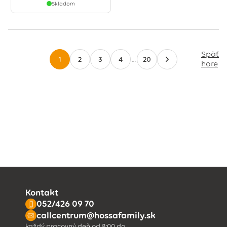
Skladom
Späť
1
2
3
4
…
20
hore
Kontakt
052/426 09 70
callcentrum@hossafamily.sk
každý pracovný deň od 8:00 do