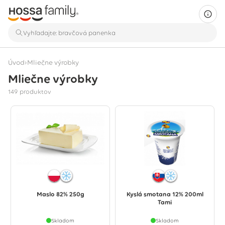
›
Úvod
Mliečne výrobky
Mliečne výrobky
Zobrazuje sa 149 produktov
149 produktov
Maslo 82% 250g
Kyslá smotana 12% 200ml
Tami
Skladom
Skladom