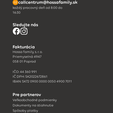
callcentrum@hossafamily.sk
každý pracovný deň od 8:00 do
16:30
Sledujte nás
Fakturácia
Hossa family, s. r. o.
Priemyselná 4947
058 01 Poprad
IČO: 44 360 991
IČ DPH: SK2022672861
IBAN: SK72 0900 0000 0050 4900 7011
Pre partnerov
Veľkoobchodné podmienky
Dokumenty na stiahnutie
Spôsoby platby