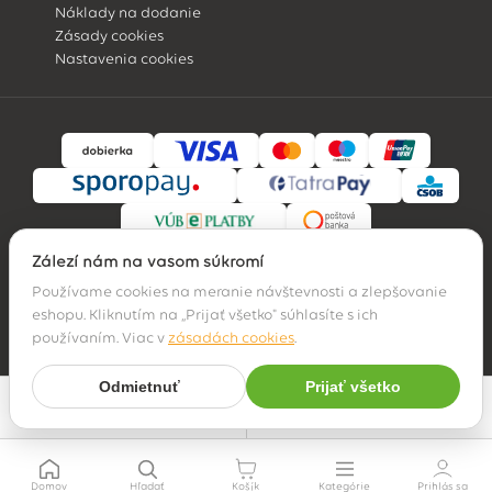
Náklady na dodanie
Zásady cookies
Nastavenia cookies
Záleží nám na vašom súkromí
Používame cookies na meranie návštevnosti a zlepšovanie
eshopu. Kliknutím na „Prijať všetko" súhlasíte s ich
© 2026 Hossa family, s. r. o.
používaním. Viac v
zásadách cookies
.
Odmietnuť
Prijať všetko
Najpredávanejšie
Filter
Domov
Hľadať
Košík
Kategórie
Prihlás sa