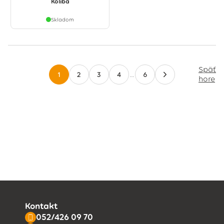
Koliba
Skladom
Späť
1
2
3
4
…
6
hore
Kontakt
052/426 09 70