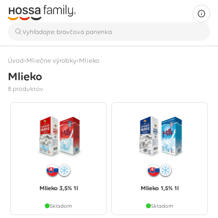
›
›
Úvod
Mliečne výrobky
Mlieko
Mlieko
Zobrazuje sa 8 produktov
8 produktov
Mlieko 3,5% 1l
Mlieko 1,5% 1l
Skladom
Skladom