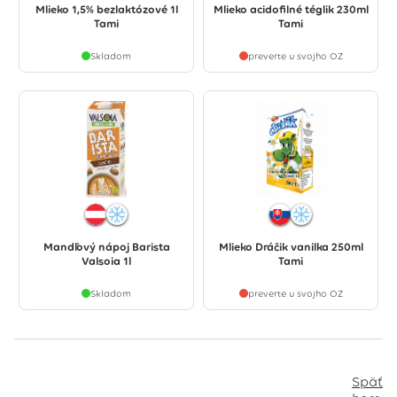
Mlieko 1,5% bezlaktózové 1l
Mlieko acidofilné téglik 230ml
Tami
Tami
Skladom
preverte u svojho OZ
Mandľový nápoj Barista
Mlieko Dráčik vanilka 250ml
Valsoia 1l
Tami
Skladom
preverte u svojho OZ
Späť