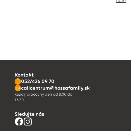
hore
Kontakt
052/426 09 70
callcentrum@hossafamily.sk
každý pracovný deň od 8:00 do
16:30
Sledujte nás