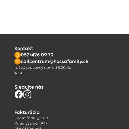
Kontakt
052/426 09 70
callcentrum@hossafamily.sk
každý pracovný deň od 8:00 do
16:30
Sledujte nás
Fakturácia
Hossa family, s. r. o.
Priemyselná 4947
058 01 Poprad