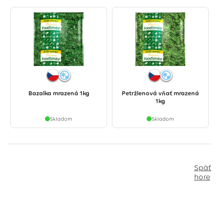
Bazalka mrazená 1kg
Petržlenová vňať mrazená
1kg
Skladom
Skladom
Späť
hore