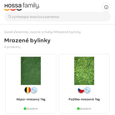
›
›
Úvod
Zelenina, ovocie a huby
Mrazené bylinky
Mrazené bylinky
Zobrazujú sa 4 produkty
4 produkty
Kôpor mrazený 1kg
Pažítka mrazená 1kg
Skladom
Skladom