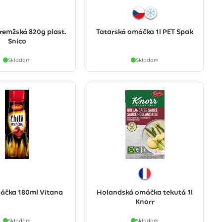
remžská 820g plast.
Tatarská omáčka 1l PET Spak
Snico
Skladom
Skladom
máčka 180ml Vitana
Holandská omáčka tekutá 1l
Knorr
Skladom
Skladom