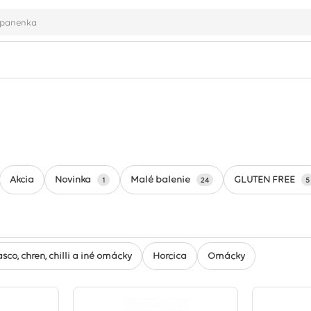
Novinka
Malé balenie
GLUTEN FREE
Akcia
1
24
5
sco, chren, chilli a iné omáčky
Horčica
Omáčky