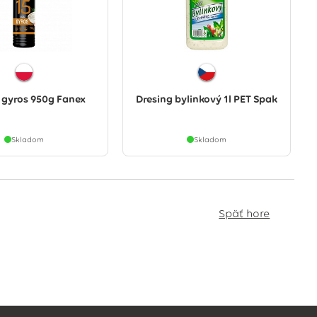
 gyros 950g Fanex
Dresing bylinkový 1l PET Spak
Skladom
Skladom
Späť hore