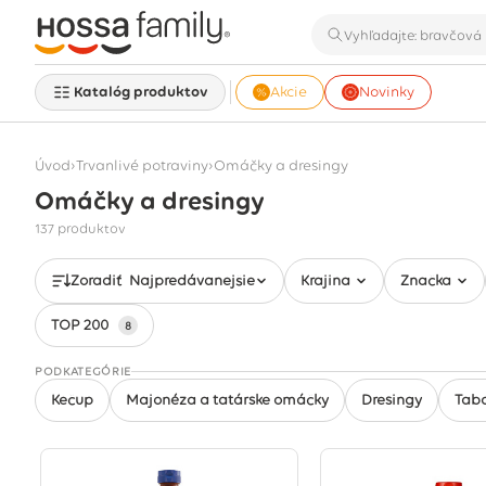
Katalóg produktov
Akcie
Novinky
›
›
Úvod
Trvanlivé potraviny
Omáčky a dresingy
Omáčky a dresingy
Zobrazuje sa 137 produktov
137 produktov
Zoradiť
Najpredávanejšie
Krajina
Značka
TOP 200
8
PODKATEGÓRIE
Kečup
Majonéza a tatárske omáčky
Dresingy
Taba