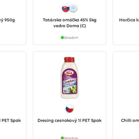
vý 950g
Tatárska omáčka 45% 5kg
Horčica k
vedro Doma (C)
Skladom
l PET Spak
Dresing cesnakový 1l PET Spak
Chilli o
Skladom