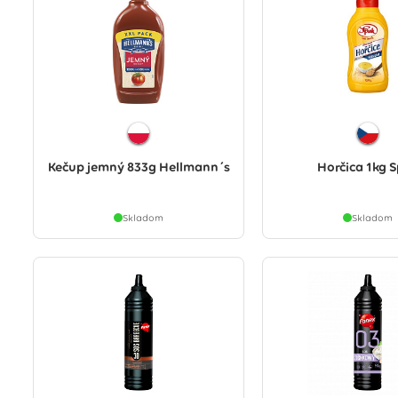
Kečup jemný 833g Hellmann´s
Horčica 1kg 
Skladom
Skladom