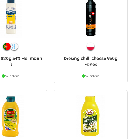
 820g 54% Hellmann
Dresing chilli cheese 950g
´s
Fanex
Skladom
Skladom