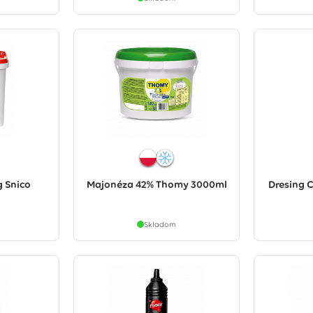
g Snico
Majonéza 42% Thomy 3000ml
Dresing C
Skladom