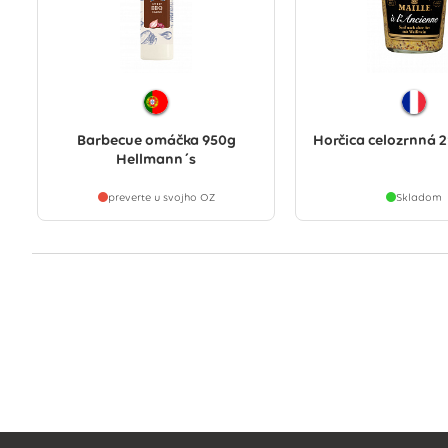
Barbecue omáčka 950g
Horčica celozrnná 2
Hellmann´s
preverte u svojho OZ
Skladom